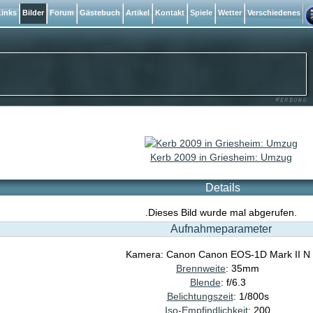
inks
Bilder
Forum
Gästebuch
Artikel
Kontakt
Spiele
Wetter
Verschiedenes
Kerb 2009 in Griesheim: Umzug
Details
.Dieses Bild wurde mal abgerufen.
Aufnahmeparameter
Kamera: Canon Canon EOS-1D Mark II N
Brennweite
: 35mm
Blende
: f/6.3
Belichtungszeit
: 1/800s
Iso-Empfindlichkeit
: 200