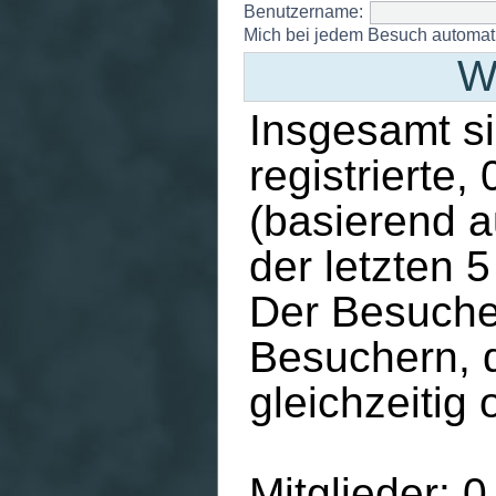
Benutzername:
Mich bei jedem Besuch automa
W
Insgesamt s
registrierte
(basierend a
der letzten 
Der Besucher
Besuchern, 
gleichzeitig 
Mitglieder: 0