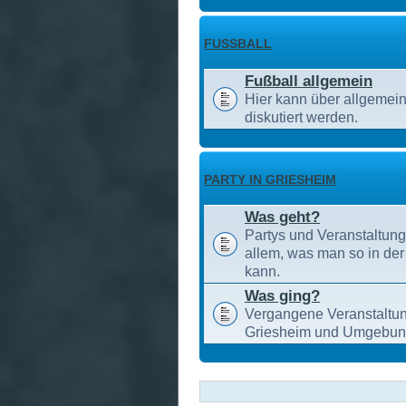
FUSSBALL
Fußball allgemein
Hier kann über allgemei
diskutiert werden.
PARTY IN GRIESHEIM
Was geht?
Partys und Veranstaltun
allem, was man so in de
kann.
Was ging?
Vergangene Veranstaltun
Griesheim und Umgebun