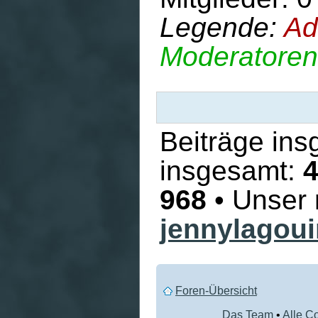
Legende:
Ad
Moderatoren
Beiträge in
insgesamt:
968
• Unser 
jennylagou
Foren-Übersicht
Das Team
•
Alle C