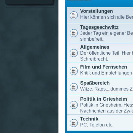
Vorstellungen
Hier können sich alle Ben
Tagesgeschwätz
Jeder Tag ein eigener Be
sinnbefreit..
Allgemeines
Der öffentliche Teil. Hier
Schreibrecht.
Film und Fernsehen
Kritik und Empfehlungen
Spaßbereich
Witze, Raps....dummes 
Politik in Griesheim
Politik in Griesheim, Hes
Nachrichten aus der Zwi
Technik
PC, Telefon etc.