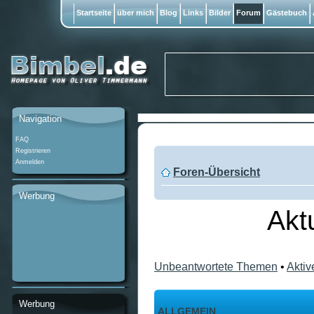
Startseite
über mich
Blog
Links
Bilder
Forum
Gästebuch
Navigation
FAQ
Registrieren
Anmelden
Foren-Übersicht
Werbung
Akt
Unbeantwortete Themen
•
Akti
Werbung
ALLGEMEIN