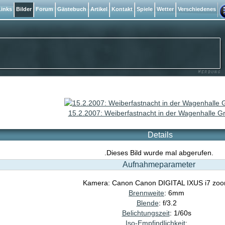
inks
Bilder
Forum
Gästebuch
Artikel
Kontakt
Spiele
Wetter
Verschiedenes
15.2.2007: Weiberfastnacht in der Wagenhalle G
Details
.Dieses Bild wurde mal abgerufen.
Aufnahmeparameter
Kamera: Canon Canon DIGITAL IXUS i7 zo
Brennweite
: 6mm
Blende
: f/3.2
Belichtungszeit
: 1/60s
Iso-Empfindlichkeit
: