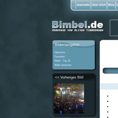
Startseite
über mich
Blog
L
Bildernavigation
Übersicht
Favoriten
Bilder - Top 20
Bilder bewerten
<< Vorheriges Bild