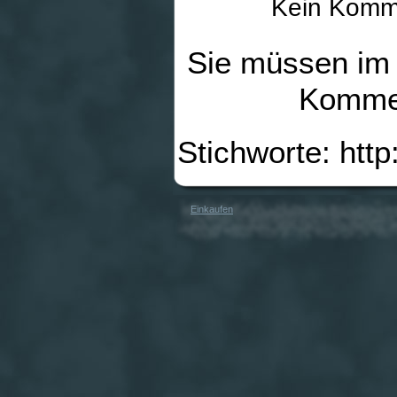
Kein Komme
Sie müssen im 
Kommen
Stichworte: htt
Einkaufen