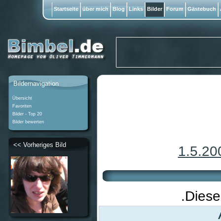
Startseite
über mich
Blog
Links
Bilder
Forum
Gästebuch
Bildernavigation
Übersicht
Favoriten
Bilder - Top 20
Bilder bewerten
<< Vorheriges Bild
1.5.20
.Diese