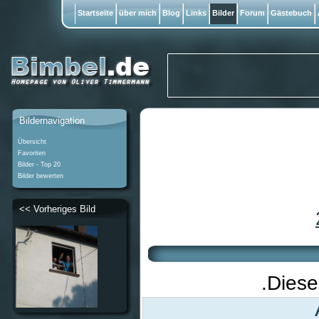
Startseite
über mich
Blog
Links
Bilder
Forum
Gästebuch
Bildernavigation
Übersicht
Favoriten
Bilder - Top 20
Bilder bewerten
<< Vorheriges Bild
.Diese