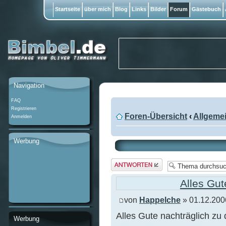
Startseite
über mich
Blog
Links
Bilder
Forum
Gästebuch
Navigation
FAQ
Registrieren
Foren-Übersicht
‹
Allgeme
Anmelden
Werbung
Antwort
erstellen
Alles Gut
von
Happelche
» 01.12.200
Alles Gute nachträglich zu
Werbung