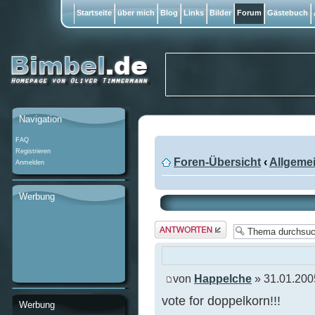
Startseite
über mich
Blog
Links
Bilder
Forum
Gästebuch
Navigation
FAQ
Registrieren
Foren-Übersicht
‹
Allgeme
Anmelden
Werbung
Antwort
erstellen
von
Happelche
» 31.01.200
vote for doppelkorn!!!
Werbung