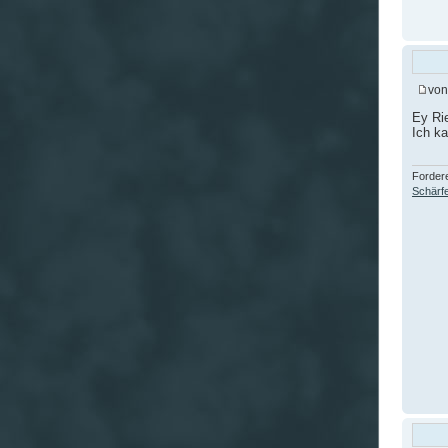
vo
Ey Rie
Ich k
Fordere
Schärfe