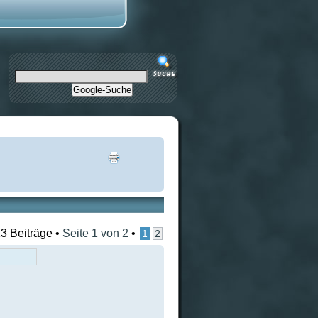
Google-Suche
3 Beiträge •
Seite
1
von
2
•
1
2