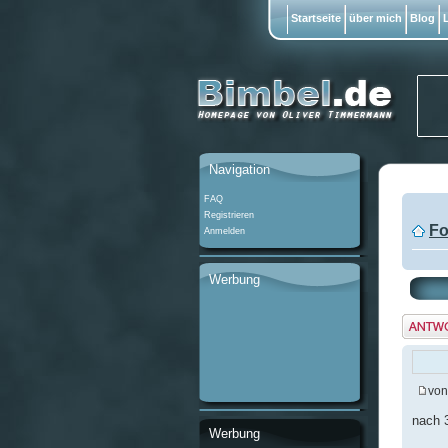
Startseite
über mich
Blog
L
Navigation
FAQ
Registrieren
Fo
Anmelden
Werbung
Antwo
erstel
vo
nach 
Werbung