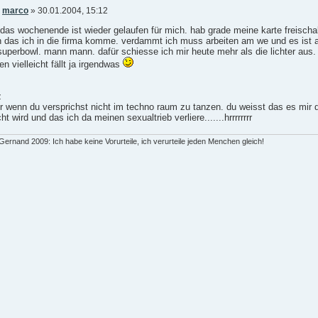
n
marco
» 30.01.2004, 15:12
das wochenende ist wieder gelaufen für mich. hab grade meine karte freischa
n das ich in die firma komme. verdammt ich muss arbeiten am we und es ist 
uperbowl. mann mann. dafür schiesse ich mir heute mehr als die lichter aus.
n vielleicht fällt ja irgendwas
z
r wenn du versprichst nicht im techno raum zu tanzen. du weisst das es mir
ht wird und das ich da meinen sexualtrieb verliere.......hrrrrrrrr
ernand 2009: Ich habe keine Vorurteile, ich verurteile jeden Menchen gleich!