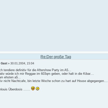
Re:Der große Tag
n
Gast
» 30.01.2004, 15:04
ch tendiere definitiv für die Aftershow Party im A5...
ativ würde ich mir Reggae im 603qm geben, oder halt in die Kibar....
am ehsten a5...
tiv nicht Nachtcafe, bin letzte Woche schon zu hart auf House abgegangen....
louis Überdosis .......