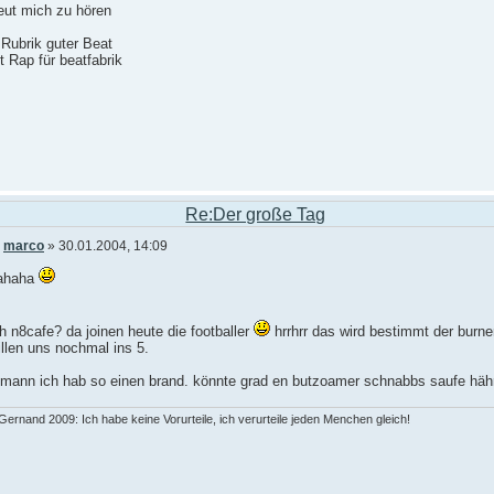
eut mich zu hören
 Rubrik guter Beat
 Rap für beatfabrik
Re:Der große Tag
n
marco
» 30.01.2004, 14:09
ahaha
 n8cafe? da joinen heute die footballer
hrrhrr das wird bestimmt der burne
illen uns nochmal ins 5.
mann ich hab so einen brand. könnte grad en butzoamer schnabbs saufe häh
ernand 2009: Ich habe keine Vorurteile, ich verurteile jeden Menchen gleich!