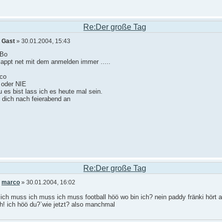
Re:Der große Tag
n
Gast
» 30.01.2004, 15:43
Bo
lappt net mit dem anmelden immer .....
co
 oder NIE
u es bist lass ich es heute mal sein.
f dich nach feierabend an
Re:Der große Tag
n
marco
» 30.01.2004, 16:02
ich muss ich muss ich muss football höö wo bin ich? nein paddy fränki hört 
h! ich höö du?`wie jetzt? also manchmal