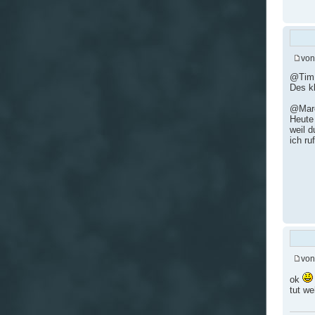
vo
@Tim
Des k
@Mar
Heute
weil d
ich ru
vo
ok
tut we