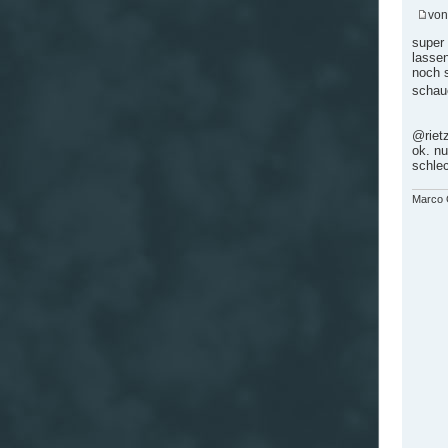
vo
super 
lasse
noch s
schaue
@riet
ok. nu
schlec
Marco G