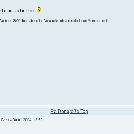
rrrhrrrrrrr ich bin heiss
ernand 2009: Ich habe keine Vorurteile, ich verurteile jeden Menchen gleich!
Re:Der große Tag
n
Gast
» 30.01.2004, 13:52