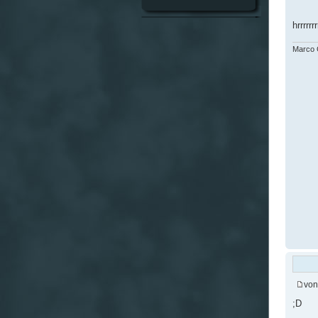
hrrrrrr
Marco G
vo
;D