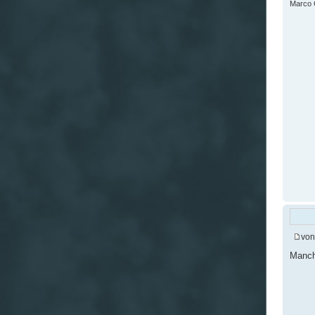
Marco G
vo
Manch