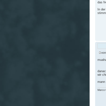
das fr
In der
stimmt
vo
muah
danach
wir ch
mann 
Marco G