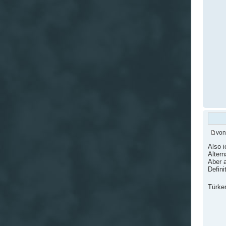
vo
Also i
Altern
Aber 
Defini
Türken