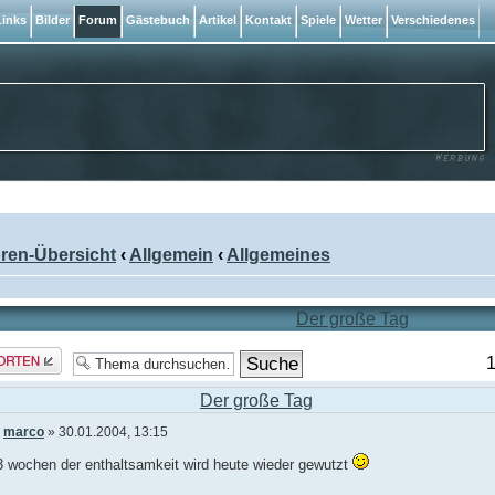
inks
Bilder
Forum
Gästebuch
Artikel
Kontakt
Spiele
Wetter
Verschiedenes
ren-Übersicht
‹
Allgemein
‹
Allgemeines
Der große Tag
rt
1
len
Der große Tag
n
marco
» 30.01.2004, 13:15
3 wochen der enthaltsamkeit wird heute wieder gewutzt