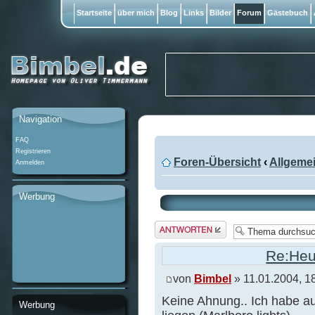
Startseite
über mich
Blog
Links
Bilder
Forum
Gästebuch
Navigation
FAQ
Registrieren
Foren-Übersicht
‹
Allgeme
Anmelden
Werbung
Antwort
erstellen
Re:Heu
von
Bimbel
» 11.01.2004, 1
Keine Ahnung.. Ich habe a
Werbung