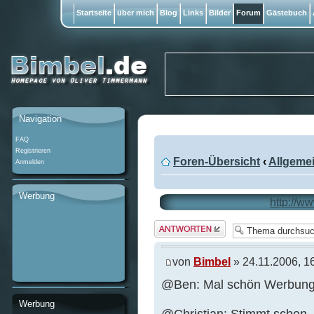
Startseite
über mich
Blog
Links
Bilder
Forum
Gästebuch
Navigation
FAQ
Registrieren
Foren-Übersicht
‹
Allgeme
Anmelden
Werbung
http://w
Antwort
erstellen
von
Bimbel
» 24.11.2006, 1
@Ben: Mal schön Werbung 
Werbung
@Christian: Stimmt schon, 