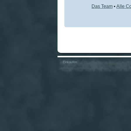
Das Team
•
Alle C
Einkaufen