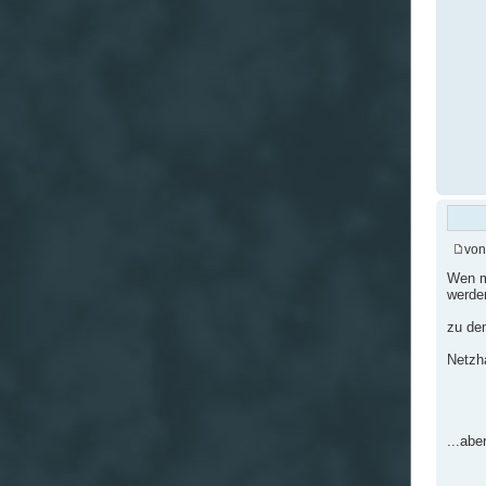
vo
Wen me
werde
zu dem
Netzh
...abe