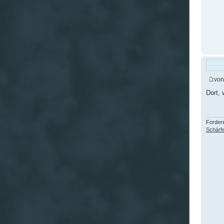
vo
Dort, 
Fordere
Schärfe