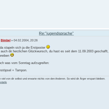
Re:"jugendsprache"
n
Bimbel
» 04.02.2004, 20:26
a stapeln sich ja die Erstposter
, auch dir herzlichen Glückwunsch, du hast es seit dem 11.09.2003 geschafft
hreiben
ch was vom Sonntag aufzugreifen:
nstöpsel = Tampon.
 viel von dir selbst und erwarte nichts von den Anderen. So wird dir Ärger erspart bleiben.
ntiefe