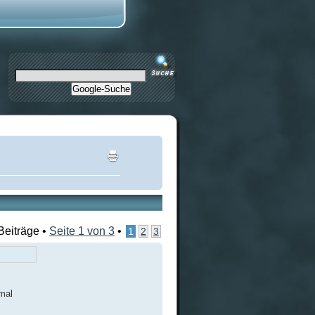
Google-Suche
Beiträge •
Seite
1
von
3
•
1
2
3
mal