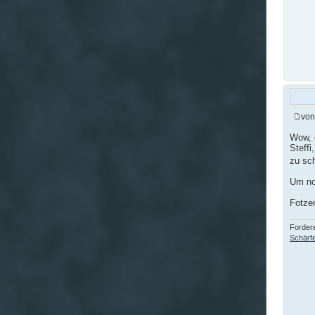
vo
Wow, d
Steffi
zu sc
Um no
Fotze
Fordere
Schärfe