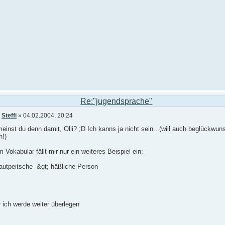
Re:"jugendsprache"
n
Steffi
» 04.02.2004, 20:24
inst du denn damit, Olli? ;D Ich kanns ja nicht sein...(will auch beglückwun
n!)
 Vokabular fällt mir nur ein weiteres Beispiel ein:
autpeitsche -&gt; häßliche Person
r ich werde weiter überlegen