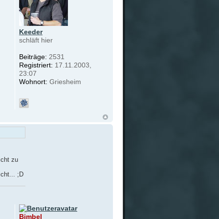
Keeder
schläft hier
Beiträge:
2531
Registriert:
17.11.2003,
23:07
Wohnort:
Griesheim
icht zu
ht... ;D
Bimbel