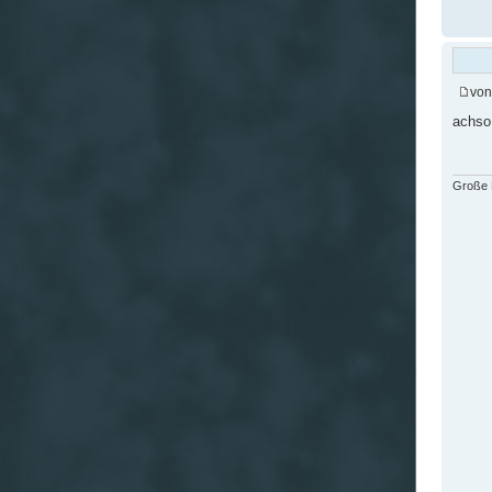
vo
achso
Große F