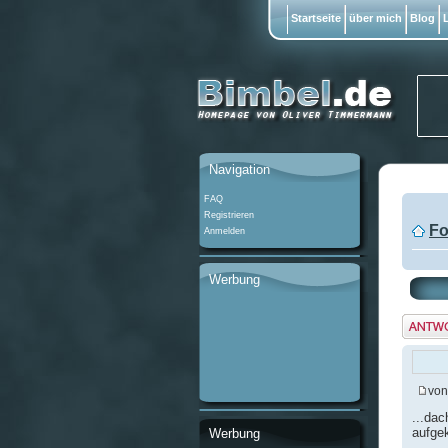
Startseite
über mich
Blog
L
Navigation
FAQ
Registrieren
Fo
Anmelden
Werbung
Antwo
erstel
vo
...da
aufgek
Werbung