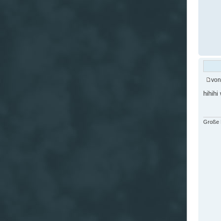
vo
hihihi
Große F