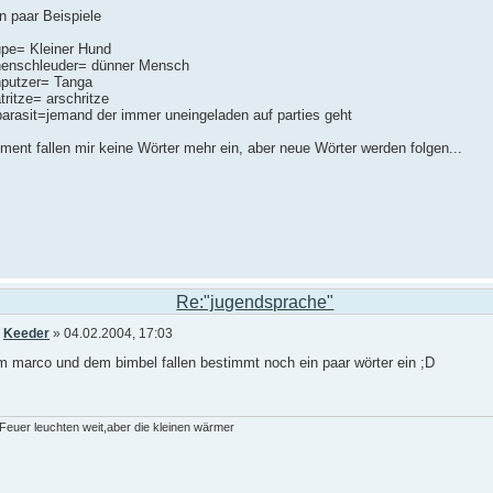
in paar Beispiele
pe= Kleiner Hund
enschleuder= dünner Mensch
nputzer= Tanga
ritze= arschritze
parasit=jemand der immer uneingeladen auf parties geht
ent fallen mir keine Wörter mehr ein, aber neue Wörter werden folgen...
Re:"jugendsprache"
n
Keeder
» 04.02.2004, 17:03
m marco und dem bimbel fallen bestimmt noch ein paar wörter ein ;D
euer leuchten weit,aber die kleinen wärmer