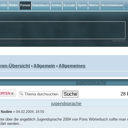
inks
Bilder
Forum
Gästebuch
Artikel
Kontakt
Spiele
Wetter
Verschiedenes
ren-Übersicht
‹
Allgemein
‹
Allgemeines
jugendsprache
rt
28 
len
jugendsprache
n
Nadine
» 04.02.2004, 16:55
chte über die angeblich Jugendsprache 2004 von Pons Wörterbuch sollte man 
lärt werden...