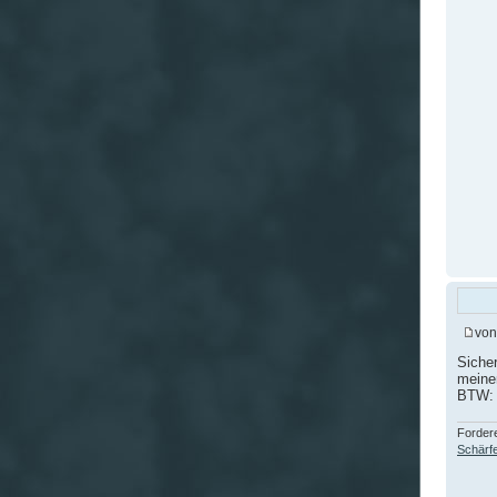
vo
Sicher
meine
BTW: 
Fordere
Schärfe