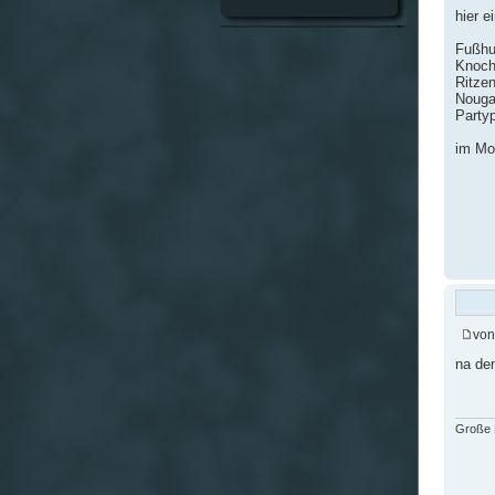
hier e
Fußhu
Knoch
Ritze
Nougat
Party
im Mom
vo
na de
Große F