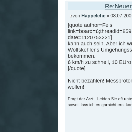
Re:Neuer 
von
Happelche
» 08.07.200
[quote author=Feis
link=board=6;threadid=85
date=1120753221]
kann auch sein. Aber ich w
Wolfskehlens Umgehungsstr
bekommen.
6 km/h zu schnell, 10 EUro
[/quote]
Nicht bezahlen! Messproto
wollen!
Fragt der Arzt: "Leiden Sie oft unt
soweit lass ich es garnicht erst k