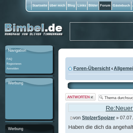
Startseite
über mich
Blog
Links
Bilder
Forum
Gästebuch
Navigation
FAQ
Registrieren
Foren-Übersicht
‹
Allgeme
Anmelden
Werbung
Antwort
erstellen
Re:Neuer 
von
StolzerSpoizer
» 07.07
Haben die dich da angehal
Werbung