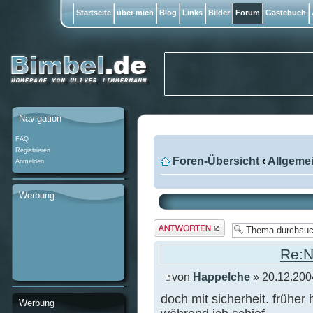
Startseite
über mich
Blog
Links
Bilder
Forum
Gästebuch
Navigation
FAQ
Registrieren
Foren-Übersicht
‹
Allgeme
Anmelden
Werbung
Antwort
erstellen
Re:N
von
Happelche
» 20.12.200
doch mit sicherheit. früher 
Werbung