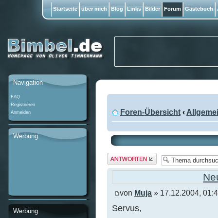
Startseite
über mich
Blog
Links
Bilder
Forum
Gästebuch
Navigation
FAQ
Registrieren
Foren-Übersicht
‹
Allgeme
Anmelden
Werbung
Antwort
erstellen
Neu
von
Muja
» 17.12.2004, 01:
Servus,
Werbung