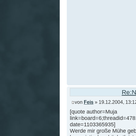
Re:N
von
Feis
» 19.12.2004, 13:1
[quote author=Muja
link=board=6;threadid=47
date=1103365935]
Werde mir große Mühe geb