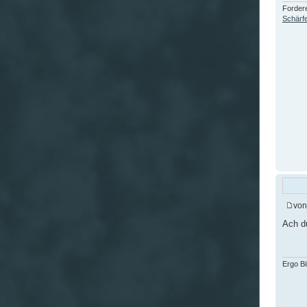
Fordere
Schärfe
vo
Ach d
Ergo B