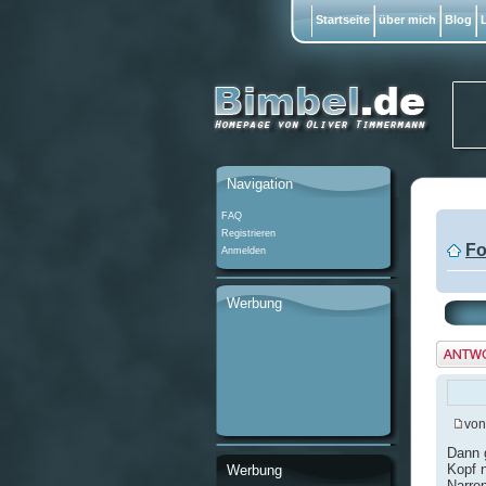
Startseite
über mich
Blog
L
Navigation
FAQ
Registrieren
Fo
Anmelden
Werbung
Antwo
erstel
vo
Dann 
Kopf n
Werbung
Narre