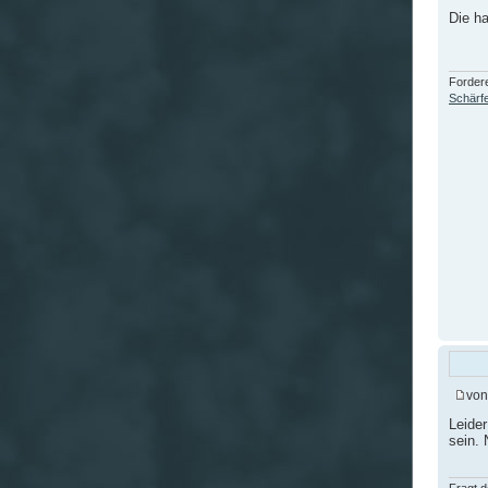
Die ha
Fordere
Schärfe
vo
Leide
sein. 