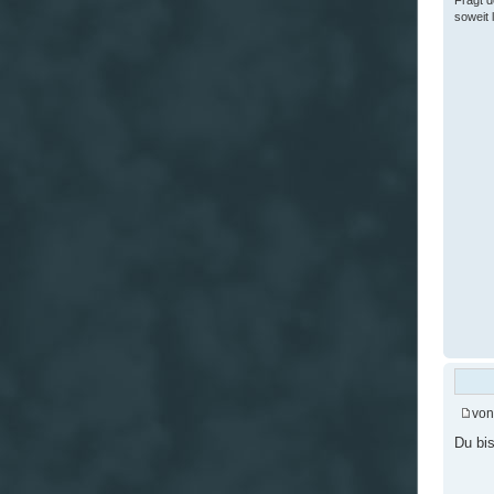
Fragt d
soweit 
vo
Du bi