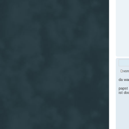
vo
da war
papst 
ist do