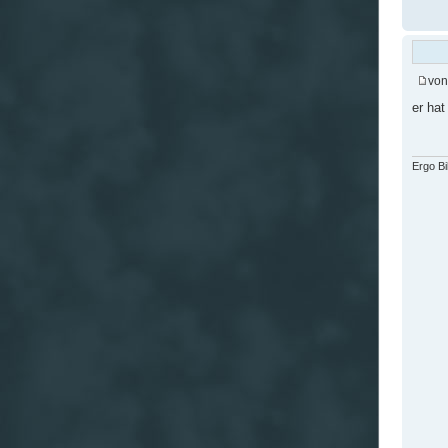
vo
er hat
Ergo B