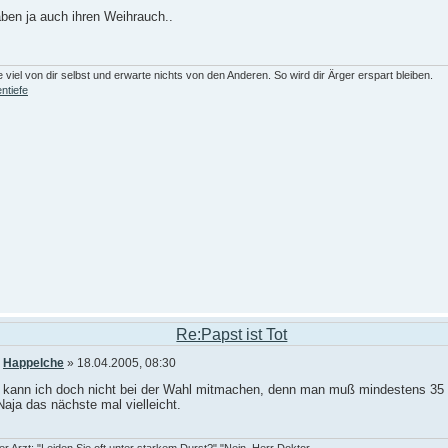
ben ja auch ihren Weihrauch..
 viel von dir selbst und erwarte nichts von den Anderen. So wird dir Ärger erspart bleiben.
ntiefe
Re:Papst ist Tot
n
Happelche
» 18.04.2005, 08:30
r kann ich doch nicht bei der Wahl mitmachen, denn man muß mindestens 35 
Naja das nächste mal vielleicht.