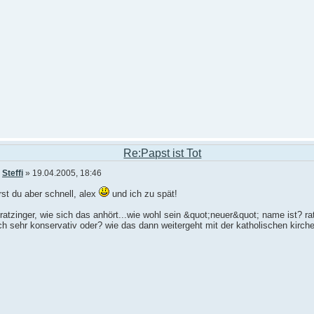
Re:Papst ist Tot
n
Steffi
» 19.04.2005, 18:46
st du aber schnell, alex
und ich zu spät!
ratzinger, wie sich das anhört...wie wohl sein &quot;neuer&quot; name ist? ra
ch sehr konservativ oder? wie das dann weitergeht mit der katholischen kirch