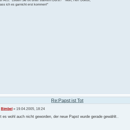
er Arzt: "Leiden Sie oft unter starkem Durst?" "Nein, Herr Doktor,
lass ich es garnicht erst kommen!"
Re:Papst ist Tot
n
Bimbel
» 19.04.2005, 18:24
st es wohl auch nicht geworden, der neue Papst wurde gerade gewählt..