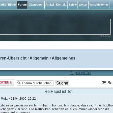
inks
Bilder
Forum
Gästebuch
Artikel
Kontakt
Spiele
Wetter
Verschiedenes
ren-Übersicht
‹
Allgemein
‹
Allgemeines
Papst ist Tot
rt
35 Be
len
Re:Papst ist Tot
n
Muja
» 13.04.2005, 22:22
gibt es ja wieder so ein brimmbammborium. Ich glaube, dass nicht nur hüpfho
icht ganz klar sind. Die Katholiken schaffen es auch immer wieder sich die
nkappe auf zu setzen.