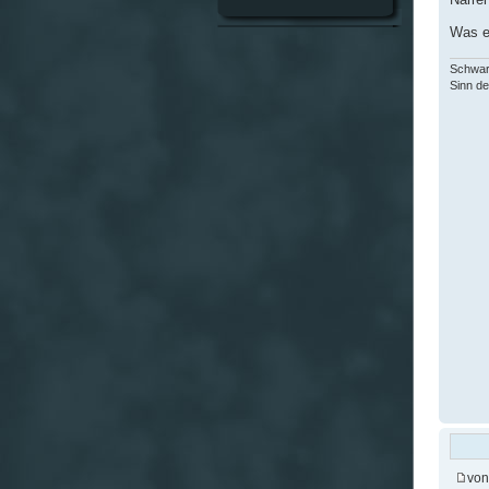
Was e
Schwar
Sinn de
vo