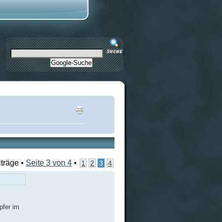
Google-Suche
iträge •
Seite
3
von
4
•
1
2
3
4
pfer im