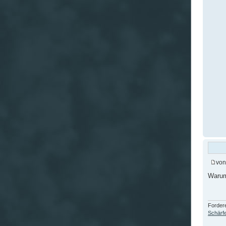
vo
Warum
Fordere
Schärfe