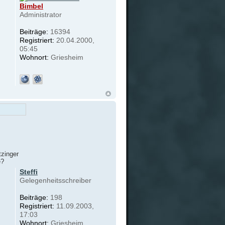
Bimbel
Administrator
Beiträge:
16394
Registriert:
20.04.2000,
05:45
Wohnort:
Griesheim
tzinger
e?
Steffi
Gelegenheitsschreiber
Beiträge:
198
Registriert:
11.09.2003,
17:03
Wohnort:
Griesheim