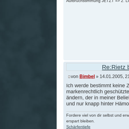
Aufbruchstimmung JETZT => 2. L
Re:Rietz 
von
Bimbel
» 14.01.2005, 2
Ich werde bestimmt keine Ze
markenrechtlich geschützt
ändern, der in meiner Beli
und nur knapp hinter Hämor
Fordere viel von dir selbst und er
erspart bleiben.
Schärfentiefe