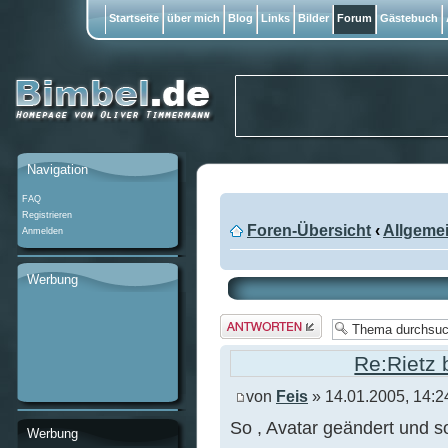
Startseite
über mich
Blog
Links
Bilder
Forum
Gästebuch
Navigation
FAQ
Registrieren
Foren-Übersicht
‹
Allgeme
Anmelden
Werbung
Antwort
erstellen
Re:Rietz 
von
Feis
» 14.01.2005, 14:2
So , Avatar geändert und so 
Werbung