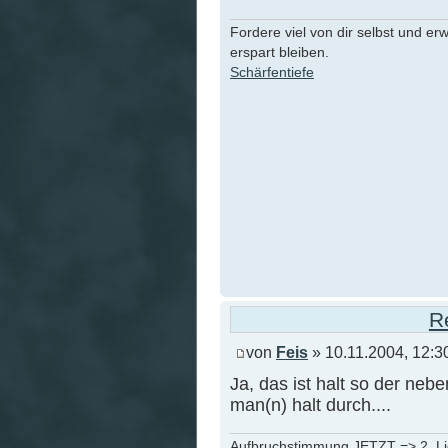
Fordere viel von dir selbst und er
erspart bleiben.
Schärfentiefe
R
von
Feis
» 10.11.2004, 12:3
Ja, das ist halt so der neb
man(n) halt durch....
Aufbruchstimmung JETZT => 2. L