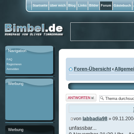
Startseite
über mich
Blog
Links
Bilder
Forum
Gästebuch
Navigation
FAQ
Registrieren
Foren-Übersicht
‹
Allgeme
Anmelden
Werbung
Antwort
erstellen
von
labbadia98
» 09.11.200
unfassbar...
Werbung