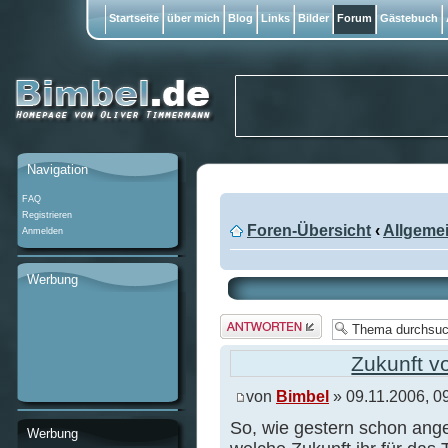
Startseite
über mich
Blog
Links
Bilder
Forum
Gästebuch
Navigation
FAQ
Registrieren
Foren-Übersicht
‹
Allgeme
Anmelden
Werbung
Antwort
erstellen
Zukunft v
von
Bimbel
» 09.11.2006, 0
So, wie gestern schon ange
Werbung