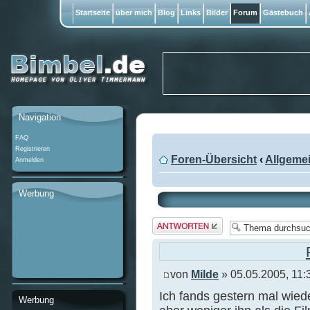
Startseite
über mich
Blog
Links
Bilder
Forum
Gästebuch
Navigation
FAQ
Registrieren
Foren-Übersicht
‹
Allgeme
Anmelden
Werbung
Antwort
erstellen
von
Milde
» 05.05.2005, 11:
Ich fands gestern mal wiede
Werbung