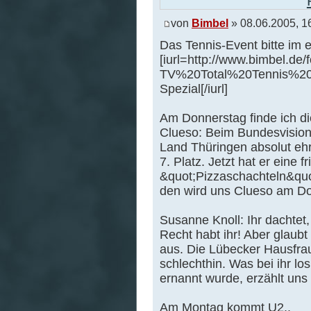
von
Bimbel
» 08.06.2005, 1
Das Tennis-Event bitte im e
[iurl=http://www.bimbel.de
TV%20Total%20Tennis%20Sp
Spezial[/iurl]
Am Donnerstag finde ich die
Clueso: Beim Bundesvision 
Land Thüringen absolut ehr
7. Platz. Jetzt hat er eine f
&quot;Pizzaschachteln&quot
den wird uns Clueso am Donn
Susanne Knoll: Ihr dachtet
Recht habt ihr! Aber glaub
aus. Die Lübecker Hausfrau
schlechthin. Was bei ihr los
ernannt wurde, erzählt un
Am Montag kommt U2..