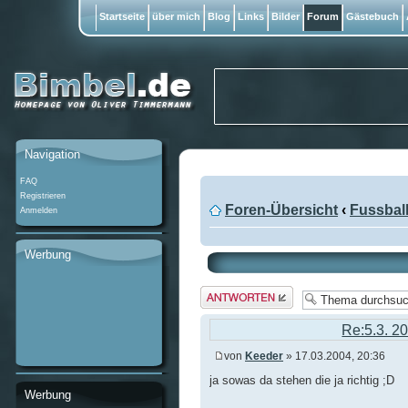
Startseite
über mich
Blog
Links
Bilder
Forum
Gästebuch
Navigation
FAQ
Registrieren
Foren-Übersicht
‹
Fussbal
Anmelden
Werbung
Antwort
erstellen
Re:5.3. 2
von
Keeder
» 17.03.2004, 20:36
ja sowas da stehen die ja richtig ;D
Werbung