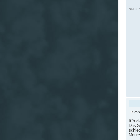
Marco G
vo
ICh gl
Das S
schlec
Meurer