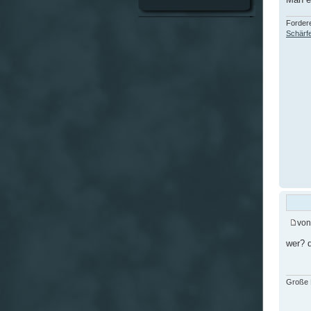
Fordere
Schärfe
vo
wer? d
Große F