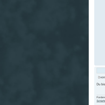
vo
Du bi
Fordere
Schärfe