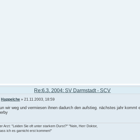
Re:6.3. 2004: SV Darmstadt - SCV
n
Happelche
» 21.11.2003, 18:59
aun wir weg und vermiesen ihnen dadurch den aufstieg. nächstes jahr kommt 
erby
er Arzt: "Leiden Sie oft unter starkem Durst?" "Nein, Herr Doktor,
lass ich es garnicht erst kommen!"