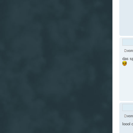
vo
das sp
vo
loool 