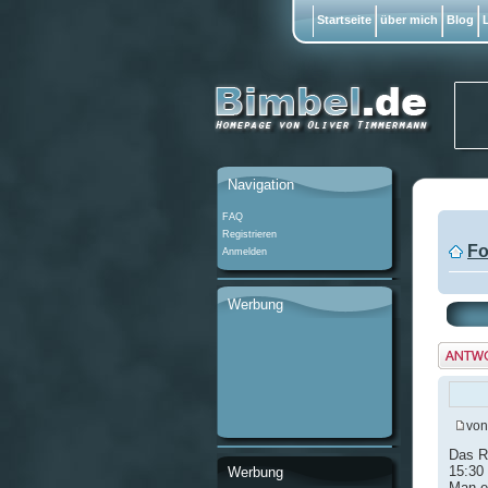
Startseite
über mich
Blog
L
Navigation
FAQ
Registrieren
Fo
Anmelden
Werbung
Antwo
erstel
vo
Das R
15:30 
Werbung
Man e