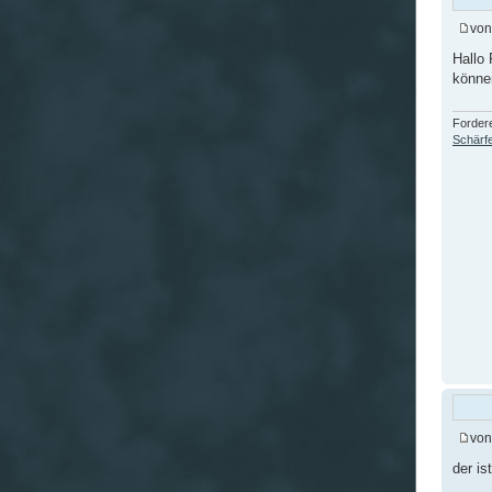
vo
Hallo 
könn
Fordere
Schärfe
vo
der is