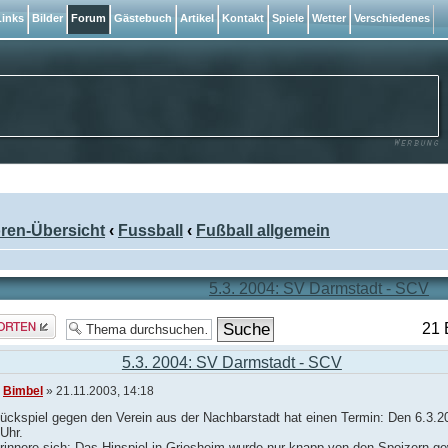
inks
Bilder
Forum
Gästebuch
Artikel
Kontakt
Spiele
Wetter
Verschiedenes
ren-Übersicht
‹
Fussball
‹
Fußball allgemein
5.3. 2004: SV Darmstadt - SCV
rt
21 
len
5.3. 2004: SV Darmstadt - SCV
n
Bimbel
» 21.11.2003, 14:18
ückspiel gegen den Verein aus der Nachbarstadt hat einen Termin: Den 6.3.
Uhr.
rinnere sich: Das Hinspiel in Griesheim wurde nur knapp von den Spoizern g