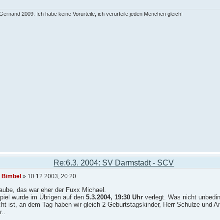
ernand 2009: Ich habe keine Vorurteile, ich verurteile jeden Menchen gleich!
Re:6.3. 2004: SV Darmstadt - SCV
n
Bimbel
» 10.12.2003, 20:20
aube, das war eher der Fuxx Michael.
piel wurde im Übrigen auf den
5.3.2004, 19:30 Uhr
verlegt. Was nicht unbedin
ht ist, an dem Tag haben wir gleich 2 Geburtstagskinder, Herr Schulze und A
..