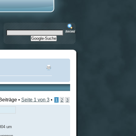
Google-Suche
Beiträge •
Seite
1
von
3
•
1
2
3
2004 um
ewonnen..