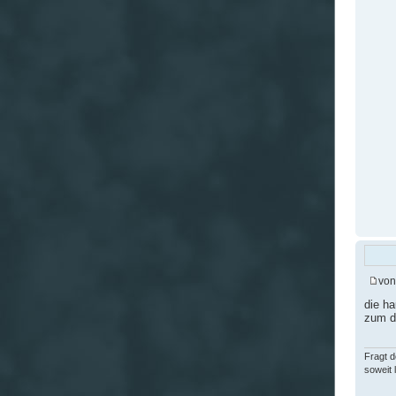
vo
die h
zum d
Fragt d
soweit 