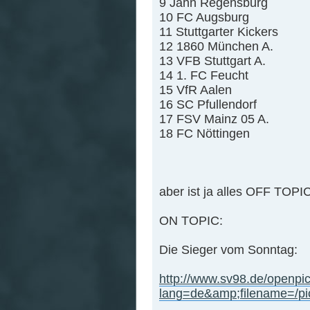
9 Jahn Regensburg
10 FC Augsburg
11 Stuttgarter Kickers
12 1860 München A.
13 VFB Stuttgart A.
14 1. FC Feucht
15 VfR Aalen
16 SC Pfullendorf
17 FSV Mainz 05 A.
18 FC Nöttingen
aber ist ja alles OFF TOPI
ON TOPIC:
Die Sieger vom Sonntag:
http://www.sv98.de/openpi
lang=de&amp;filename=/p