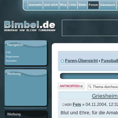
Startseite
über mich
Blog
Links
Bilder
Forum
Gästebuch
Navigation
FAQ
Registrieren
Foren-Übersicht
‹
Fussbal
Anmelden
Werbung
Antwort
erstellen
Griesheim
von
Feis
» 04.11.2004, 12:3
Blut und Ehre, für die Amateur
Werbung