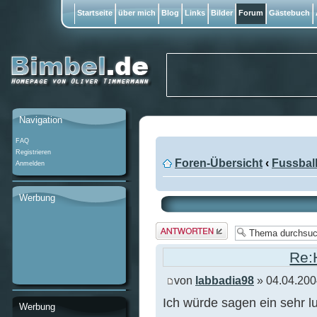
Startseite
über mich
Blog
Links
Bilder
Forum
Gästebuch
Navigation
FAQ
Registrieren
Foren-Übersicht
‹
Fussbal
Anmelden
Werbung
Antwort
erstellen
Re:
von
labbadia98
» 04.04.200
Ich würde sagen ein sehr l
Werbung