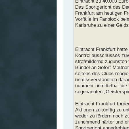
Eintracht zu 40.000 Euro 
Das Sportgericht des De
Frankfurt am heutigen F
Vorfälle im Fanblock be
Karlsruhe zu einer Geldst
Eintracht Frankfurt hatt
Kontrollausschusses zuv
strafmildernd zugunsten 
Bündel an Sofort-Maßna
seitens des Clubs reagie
unmissverständlich darau
nunmehr unmittelbar die 
sogenannten „Geisterspie
Eintracht Frankfurt forde
Aktionen zukünftig zu un
weder zu fördern noch z
zunehmend härter und en
Sportgericht angedroht