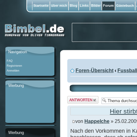
Startseite
über mich
Blog
Links
Bilder
Forum
Gästebuch
Navigation
FAQ
Registrieren
Foren-Übersicht
‹
Fussbal
Anmelden
Werbung
Antwort
erstellen
Hier sti
von
Happelche
» 25.02.200
Nach den Vorkommen in Kar
Werbung