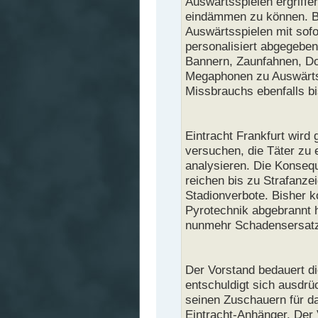
Auswärtsspielen ergriff
eindämmen zu können. Be
Auswärtsspielen mit sofo
personalisiert abgegeben
Bannern, Zaunfahnen, Do
Megaphonen zu Auswärtss
Missbrauchs ebenfalls bi
Eintracht Frankfurt wird
versuchen, die Täter zu e
analysieren. Die Konseq
reichen bis zu Strafanz
Stadionverbote. Bisher ko
Pyrotechnik abgebrannt h
nunmehr Schadensersatz
Der Vorstand bedauert di
entschuldigt sich ausdrü
seinen Zuschauern für da
Eintracht-Anhänger. Der 