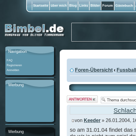
Startseite
über mich
Blog
Links
Bilder
Forum
Gästebuch
Navigation
FAQ
Registrieren
Foren-Übersicht
‹
Fussbal
Anmelden
Werbung
Antwort
erstellen
Schlach
von
Keeder
» 26.01.2004, 1
so am 31.01.04 findet das s
Werbung