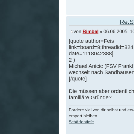
Re:S
von
Bimbel
» 06.06.2005, 1
[quote author=Feis
link=board=9;threadid=82
date=1118042388]
2 )
Michael Anicic (FSV Frankf
wechselt nach Sandhausen 
[/quote]
Die müssen aber ordentlich
familiäre Gründe?
Fordere viel von dir selbst und er
erspart bleiben.
Schärfentiefe