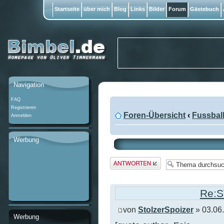
Startseite
über mich
Blog
Links
Bilder
Forum
Gästebuch
Navigation
FAQ
Registrieren
Foren-Übersicht
‹
Fussbal
Anmelden
Werbung
Antwort
erstellen
Re:S
von
StolzerSpoizer
» 03.06
Werbung