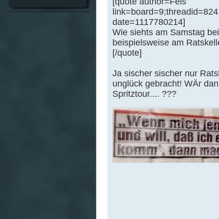
[quote author=Feis
link=board=9;threadid=82
date=1117780214]
Wie siehts am Samstag bei
beispielsweise am Ratskell
[/quote]
Ja sischer sischer nur Ratsk
unglück gebracht! WÄr dann
Spritztour.... ???