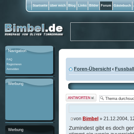
Startseite
über mich
Blog
Links
Bilder
Forum
Gästebuch
Navigation
FAQ
Registrieren
Foren-Übersicht
‹
Fussbal
Anmelden
Werbung
Antwort
erstellen
von
Bimbel
» 21.12.2004, 1
Zumindest gibt es doch gen
Werbung