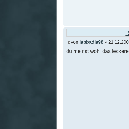
R
von
labbadia98
» 21.12.200
du meinst wohl das leckere 
:-