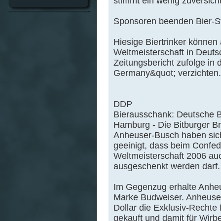
stimmt ein wenig zuversichtl
Sponsoren beenden Bier-St
Hiesige Biertrinker können
Weltmeisterschaft in Deut
Zeitungsbericht zufolge in 
Germany&quot; verzichten.
DDP
Bierausschank: Deutsche Br
Hamburg - Die Bitburger Br
Anheuser-Busch haben sich
geeinigt, dass beim Confed
Weltmeisterschaft 2006 auc
ausgeschenkt werden darf.
Im Gegenzug erhalte Anhe
Marke Budweiser. Anheuser-
Dollar die Exklusiv-Rechte
gekauft und damit für Wirb