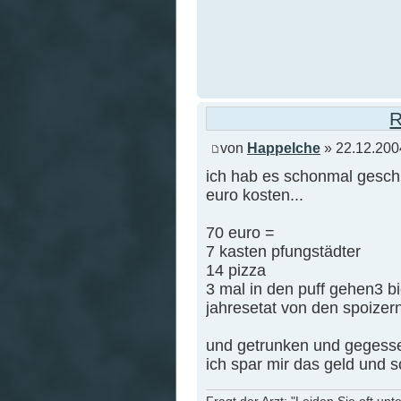
R
von
Happelche
» 22.12.200
ich hab es schonmal geschr
euro kosten...
70 euro =
7 kasten pfungstädter
14 pizza
3 mal in den puff gehen3 b
jahresetat von den spoizer
und getrunken und gegesse
ich spar mir das geld und 
Fragt der Arzt: "Leiden Sie oft unt