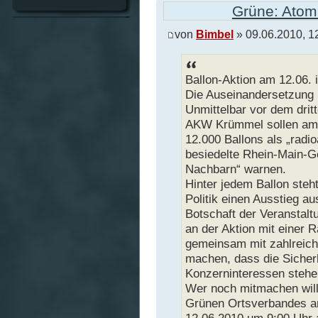
Grüne: Atoml
von
Bimbel
» 09.06.2010, 1
Ballon-Aktion am 12.06. i
Die Auseinandersetzung u
Unmittelbar vor dem drit
AKW Krümmel sollen am
12.000 Ballons als „radi
besiedelte Rhein-Main-Ge
Nachbarn“ warnen.
Hinter jedem Ballon steht
Politik einen Ausstieg au
Botschaft der Veranstalt
an der Aktion mit einer R
gemeinsam mit zahlreich
machen, dass die Sicher
Konzerninteressen steh
Wer noch mitmachen will
Grünen Ortsverbandes an