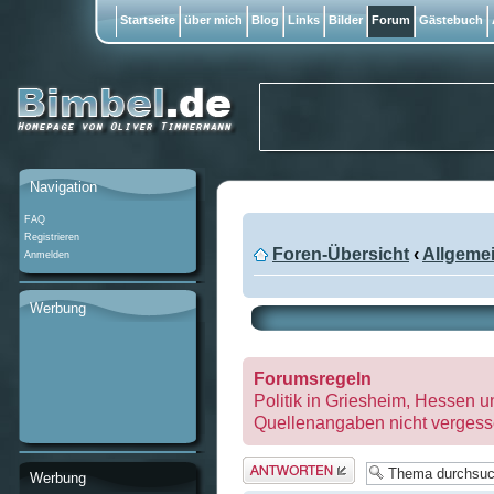
Startseite
über mich
Blog
Links
Bilder
Forum
Gästebuch
Navigation
FAQ
Registrieren
Foren-Übersicht
‹
Allgeme
Anmelden
Werbung
Forumsregeln
Politik in Griesheim, Hessen u
Quellenangaben nicht vergess
Antwort
Werbung
erstellen