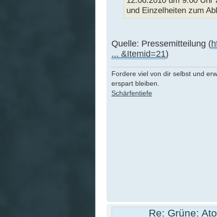
12.06.2010 um 9:00 Uhr 
und Einzelheiten zum Ab
Quelle: Pressemitteilung (
h
... &Itemid=21
)
Fordere viel von dir selbst und er
erspart bleiben.
Schärfentiefe
Re: Grüne: Ato