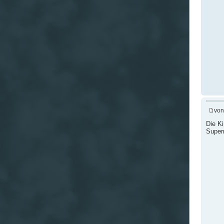
vo
Die K
Super