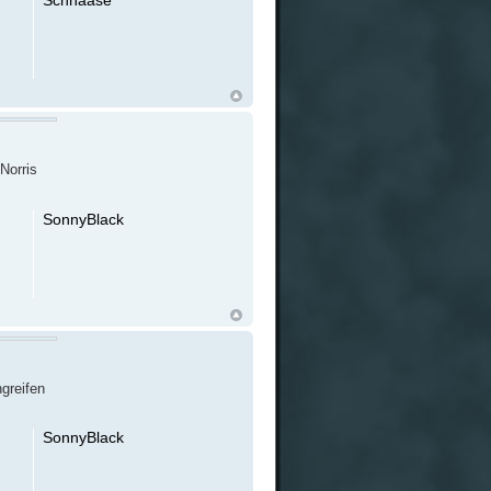
 Norris
SonnyBlack
ngreifen
SonnyBlack