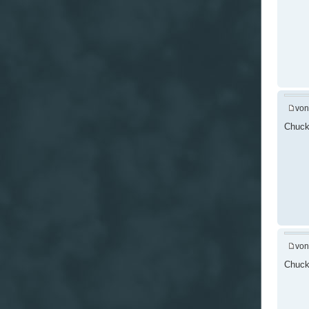
vo
Chuck 
vo
Chuck 