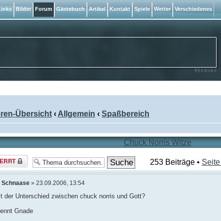
inks
Bilder
Forum
Gästebuch
Artikel
Kontakt
Spiele
Wetter
Verschiedenes
ren-Übersicht
‹
Allgemein
‹
Spaßbereich
Chuck Norris Witze
a
253 Beiträge •
Seit
rt
n
Schnaase
» 23.09.2006, 13:54
t der Unterschied zwischen chuck norris und Gott?
kennt Gnade