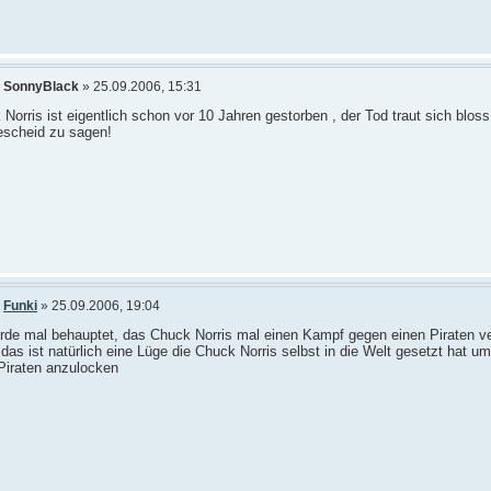
n
SonnyBlack
» 25.09.2006, 15:31
Norris ist eigentlich schon vor 10 Jahren gestorben , der Tod traut sich bloss
escheid zu sagen!
n
Funki
» 25.09.2006, 19:04
rde mal behauptet, das Chuck Norris mal einen Kampf gegen einen Piraten ve
 das ist natürlich eine Lüge die Chuck Norris selbst in die Welt gesetzt hat u
Piraten anzulocken