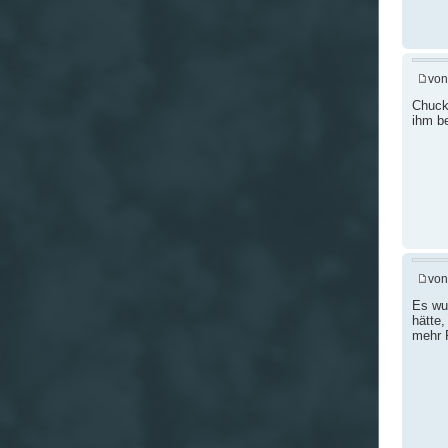
vo
Chuck 
ihm b
vo
Es wu
hätte,
mehr 