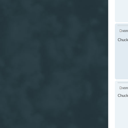
vo
Chuck
vo
Chuck 