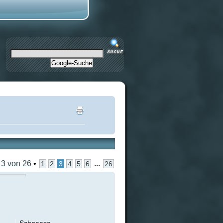
Google-Suche
e
3
von
26
•
...
1
2
3
4
5
6
26
Schnaase