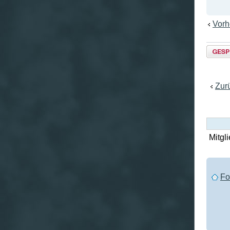
Vorh
Them
gesper
Zur
Mitgli
Fo