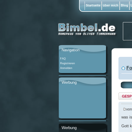
Startseite
über mich
Blog
L
Navigation
FAQ
Registrieren
Fo
Anmelden
Werbung
Them
gesper
vo
was is
Gott 
Werbung