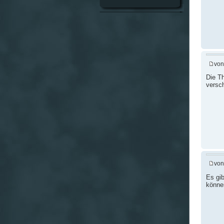
vo
Die Th
versch
vo
Es gib
könne