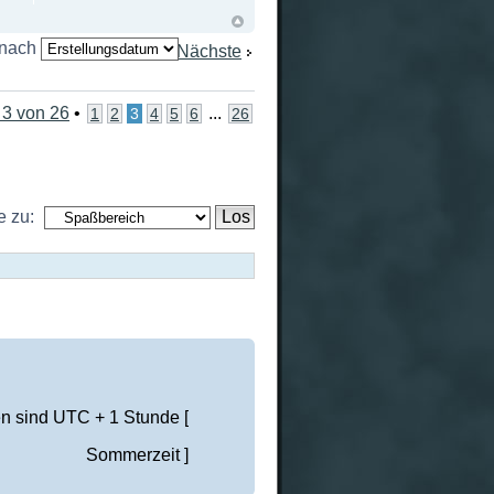
 nach
Nächste
e
3
von
26
•
...
1
2
3
4
5
6
26
 zu:
en sind UTC + 1 Stunde [
Sommerzeit ]