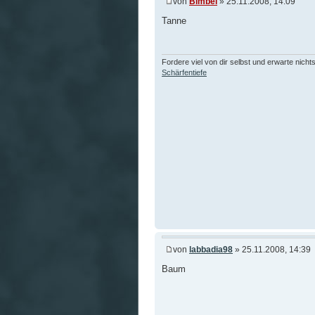
von
Bimbel
» 25.11.2008, 14:09
Tanne
Fordere viel von dir selbst und erwarte nicht
Schärfentiefe
von
labbadia98
» 25.11.2008, 14:39
Baum