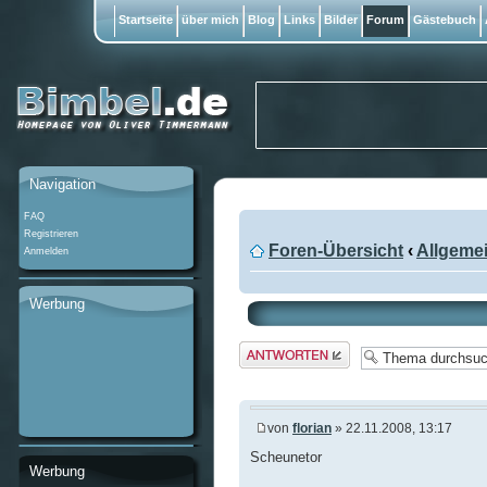
Startseite
über mich
Blog
Links
Bilder
Forum
Gästebuch
Navigation
FAQ
Registrieren
Foren-Übersicht
‹
Allgeme
Anmelden
Werbung
Antwort
erstellen
von
florian
» 22.11.2008, 13:17
Scheunetor
Werbung