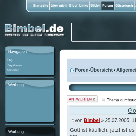
Startseite
über mich
Blog
Links
Bilder
Forum
Gästebuch
Navigation
FAQ
Registrieren
Foren-Übersicht
‹
Allgeme
Anmelden
Werbung
Antwort
erstellen
Got
von
Bimbel
» 25.07.2005, 1
Gott ist käuflich, jetzt ist 
Werbung