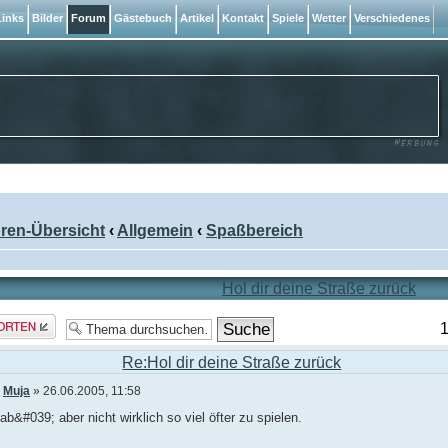
inks
Bilder
Forum
Gästebuch
Artikel
Kontakt
Spiele
Wetter
Verschiedenes
ren-Übersicht
‹
Allgemein
‹
Spaßbereich
Hol dir deine Straße zurück
rt
1
len
Re:Hol dir deine Straße zurück
n
Muja
» 26.06.2005, 11:58
ab&#039; aber nicht wirklich so viel öfter zu spielen.