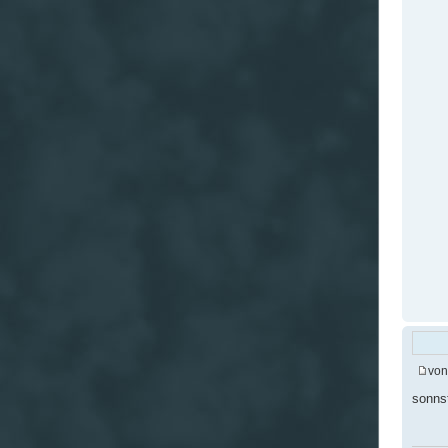
vo
sonnst