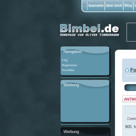
Startseite
über mich
Blog
L
Navigation
FAQ
Registrieren
Fo
Anmelden
Werbung
Antwo
erstel
vo
900, h
Werbung