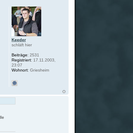
Keeder
schläft hier
Beiträge:
2531
Registriert:
17.11.2003,
23:07
Wohnort:
Griesheim
lle