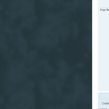
Ergo B
vo