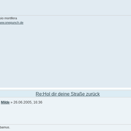
io mortifera
/www.onepunch.de
Re:Hol dir deine Straße zurück
n
Milde
» 26.06.2005, 16:36
ibamus.