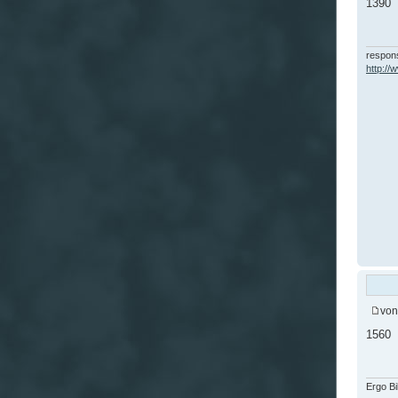
1390
respons
http:/
vo
1560
Ergo B