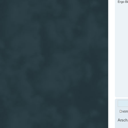
Ergo B
vo
Arsch