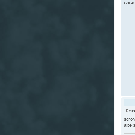
Große F
vo
schon,
arbei