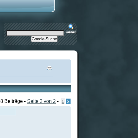
Google-Suche
8 Beiträge •
Seite
2
von
2
•
1
2