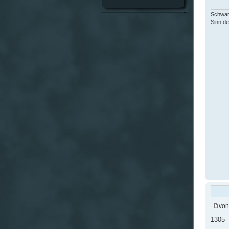
Schwar
Sinn de
vo
1305