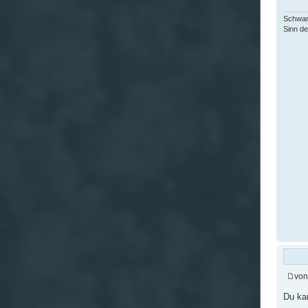
Schwar
Sinn de
vo
Du ka