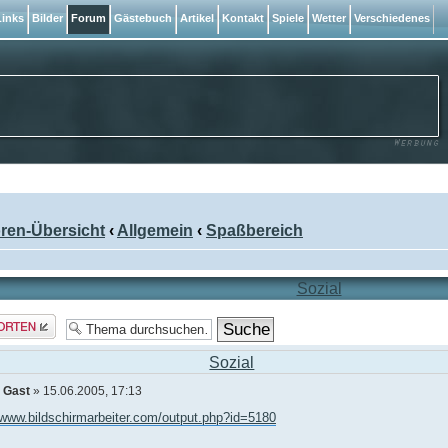
inks
Bilder
Forum
Gästebuch
Artikel
Kontakt
Spiele
Wetter
Verschiedenes
ren-Übersicht
‹
Allgemein
‹
Spaßbereich
Sozial
rt
len
Sozial
n
Gast
» 15.06.2005, 17:13
/www.bildschirmarbeiter.com/output.php?id=5180