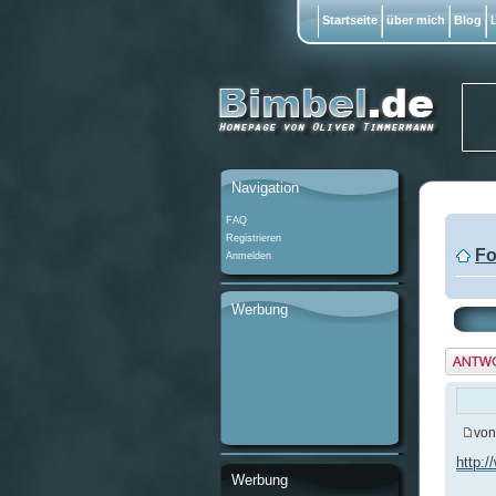
Startseite
über mich
Blog
L
Navigation
FAQ
Registrieren
Fo
Anmelden
Werbung
Antwo
erstel
vo
http:/
Werbung