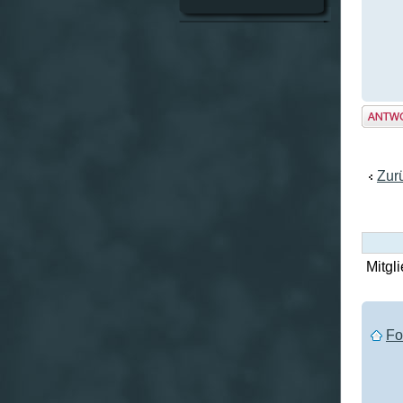
Antwo
erstel
Zur
Mitgli
Fo