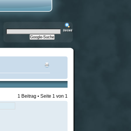
Google-Suche
1 Beitrag • Seite
1
von
1