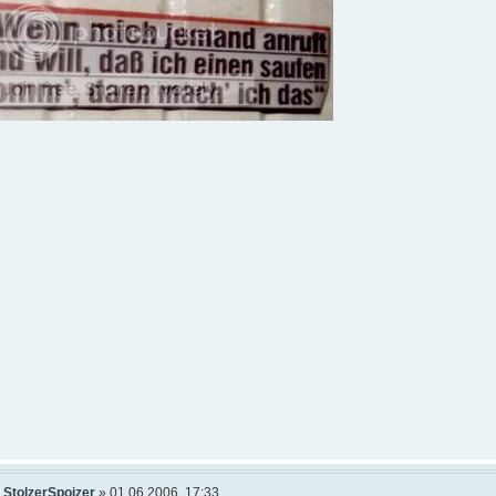
n
StolzerSpoizer
» 01.06.2006, 17:33