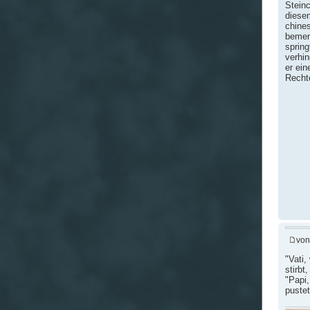
Steinc
diesem
chine
bemer
sprin
verhi
er ein
Recht
vo
"Vati,
stirbt
"Papi,
pustet