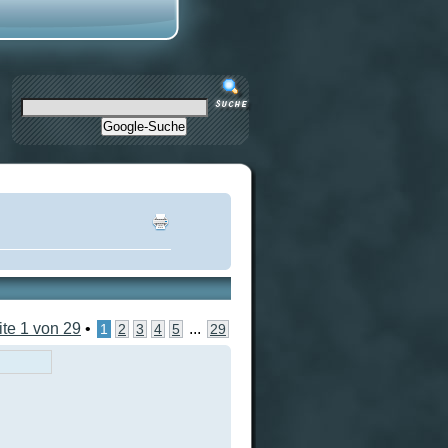
Google-Suche
ite
1
von
29
•
...
1
2
3
4
5
29