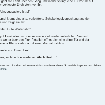
 geht die Fahrt über den Gang und wieder springt eine Tür vor Ihr auf
r bekloppte Erich steht vor ihr:
Fahrzeugpapiere bitte!"
sel kramt eine alte, verknitterte Schokoriegelverpackung aus der
 und zeigt sie ihm:
 klar! Gute Weiterfahrt".
gibt Ursel alles, um die verlorene Zeit wieder aufzuholen. Sie rast
ld weiter über den Flur. Plötzlich offnet sich eine dritte Tür und der
uerte Klaus steht da mit einer Mords-Errektion.
ntar von Oma Ursel:
ee, nicht schon wieder ein Alkoholtest...."
 viel von dir selbst und erwarte nichts von den Anderen. So wird dir Ärger erspart bleiben.
ntiefe