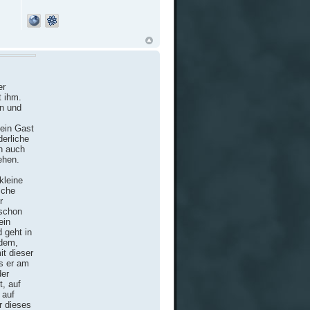
er
t ihm.
an und
dein Gast
derliche
in auch
ehen.
kleine
sche
r
 schon
ein
 geht in
rdem,
it dieser
ls er am
der
t, auf
 auf
r dieses