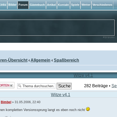
inks
Bilder
Forum
Gästebuch
Artikel
Kontakt
Spiele
Wetter
Verschiedenes
ren-Übersicht
‹
Allgemein
‹
Spaßbereich
Witze v4.1
rt
282 Beiträge •
Se
len
Witze v4.1
n
Bimbel
» 31.05.2006, 22:40
inen kompletten Versionssprung langt es eben noch nicht