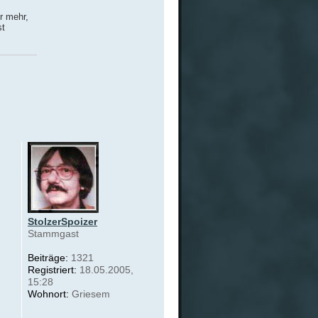
r mehr,
st
StolzerSpoizer
Stammgast
Beiträge:
1321
Registriert:
18.05.2005,
15:28
Wohnort:
Griesem