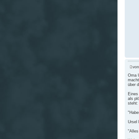
vo
Oma Ur
macht 
über d
Eines 
als pl
steht:
"Habe
Ursel 
"Alles