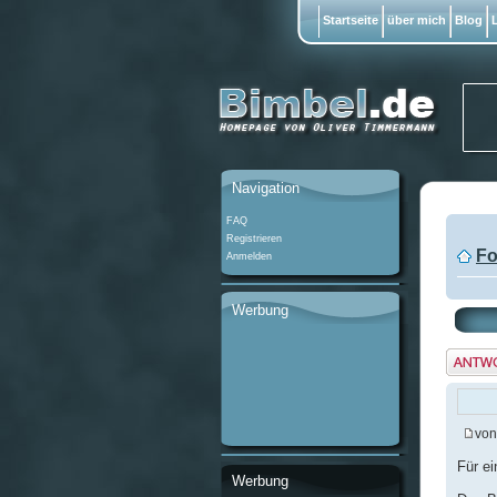
Startseite
über mich
Blog
L
Navigation
FAQ
Registrieren
Fo
Anmelden
Werbung
Antwo
erstel
vo
Für e
Werbung