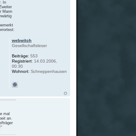
. In
Zweiter
er Mann
nwärtig
 bemerkt
rrortest:
webwitch
Gesellschaftsleser
Beiträge:
553
Registriert:
14.03.2006,
00:30
Wohnort:
Schneppenhausen
ie mal
beit an.
efträger
!"