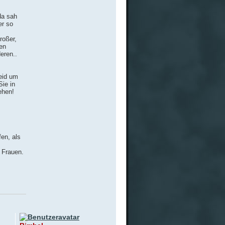
da sah
er so
roßer,
en
deren..
Leid um
Sie in
ehen!
en, als
 Frauen.