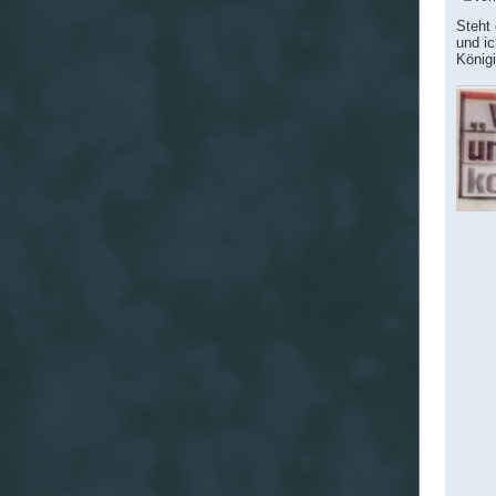
Steht 
und ic
Königi