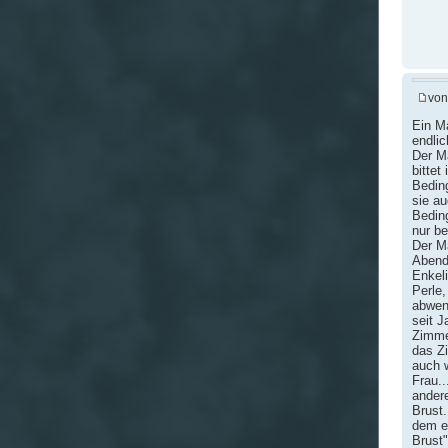
vo
Ein Ma
endlic
Der Ma
bittet
Beding
sie au
Beding
nur be
Der Ma
Abend
Enkel
Perle,
abwen
seit J
Zimmer
das Z
auch w
Frau..
ander
Brust.
dem ei
Brust