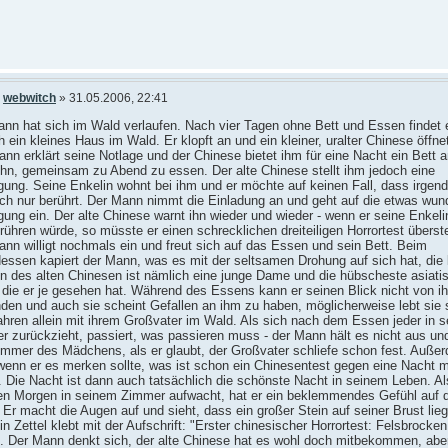
n
webwitch
» 31.05.2006, 22:41
nn hat sich im Wald verlaufen. Nach vier Tagen ohne Bett und Essen findet 
h ein kleines Haus im Wald. Er klopft an und ein kleiner, uralter Chinese öffne
nn erklärt seine Notlage und der Chinese bietet ihm für eine Nacht ein Bett 
 ihn, gemeinsam zu Abend zu essen. Der alte Chinese stellt ihm jedoch eine
ung. Seine Enkelin wohnt bei ihm und er möchte auf keinen Fall, dass irgen
ch nur berührt. Der Mann nimmt die Einladung an und geht auf die etwas wun
ung ein. Der alte Chinese warnt ihn wieder und wieder - wenn er seine Enkel
rühren würde, so müsste er einen schrecklichen dreiteiligen Horrortest überst
nn willigt nochmals ein und freut sich auf das Essen und sein Bett. Beim
essen kapiert der Mann, was es mit der seltsamen Drohung auf sich hat, die 
in des alten Chinesen ist nämlich eine junge Dame und die hübscheste asiati
 die er je gesehen hat. Während des Essens kann er seinen Blick nicht von ih
den und auch sie scheint Gefallen an ihm zu haben, möglicherweise lebt sie
ahren allein mit ihrem Großvater im Wald. Als sich nach dem Essen jeder in s
 zurückzieht, passiert, was passieren muss - der Mann hält es nicht aus und
immer des Mädchens, als er glaubt, der Großvater schliefe schon fest. Auße
enn er es merken sollte, was ist schon ein Chinesentest gegen eine Nacht m
. Die Nacht ist dann auch tatsächlich die schönste Nacht in seinem Leben. A
en Morgen in seinem Zimmer aufwacht, hat er ein beklemmendes Gefühl auf 
 Er macht die Augen auf und sieht, dass ein großer Stein auf seiner Brust lieg
n Zettel klebt mit der Aufschrift: "Erster chinesischer Horrortest: Felsbrocken
". Der Mann denkt sich, der alte Chinese hat es wohl doch mitbekommen, abe