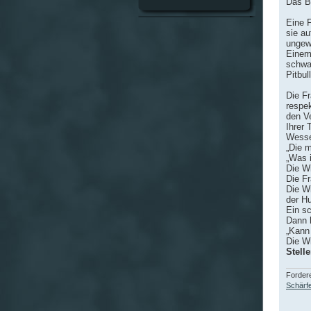
Das B
Eine 
sie au
ungewö
Einem
schwa
Pitbul
Die F
respek
den Ve
Ihrer 
Wesse
„Die 
„Was i
Die Wi
Die Fr
Die W
der Hu
Ein s
Dann 
„Kann
Die Wi
Stelle
Fordere
Schärfe