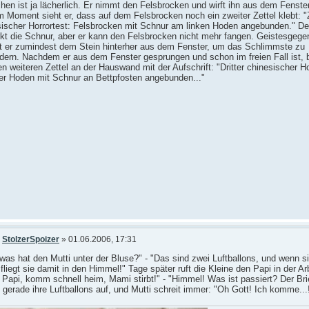
hen ist ja lächerlich. Er nimmt den Felsbrocken und wirft ihn aus dem Fenster
 Moment sieht er, dass auf dem Felsbrocken noch ein zweiter Zettel klebt: "
sischer Horrortest: Felsbrocken mit Schnur am linken Hoden angebunden." D
kt die Schnur, aber er kann den Felsbrocken nicht mehr fangen. Geistesgege
gt er zumindest dem Stein hinterher aus dem Fenster, um das Schlimmste zu
ndern. Nachdem er aus dem Fenster gesprungen und schon im freien Fall ist,
en weiteren Zettel an der Hauswand mit der Aufschrift: "Dritter chinesischer Ho
er Hoden mit Schnur an Bettpfosten angebunden..."
n
StolzerSpoizer
» 01.06.2006, 17:31
 was hat den Mutti unter der Bluse?" - "Das sind zwei Luftballons, und wenn s
, fliegt sie damit in den Himmel!" Tage später ruft die Kleine den Papi in der Ar
 Papi, komm schnell heim, Mami stirbt!" - "Himmel! Was ist passiert? Der Bri
 gerade ihre Luftballons auf, und Mutti schreit immer: "Oh Gott! Ich komme...