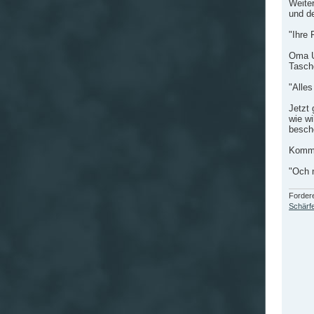
Weiter
und de
"Ihre 
Oma Ur
Tasche
"Alles
Jetzt 
wie wi
besche
Komme
"Och n
Fordere
Schärfe