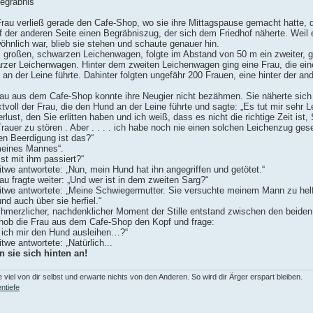
egräbnis
Frau verließ gerade den Cafe-Shop, wo sie ihre Mittagspause gemacht hatte, 
f der anderen Seite einen Begräbniszug, der sich dem Friedhof näherte. Weil 
hnlich war, blieb sie stehen und schaute genauer hin.
 großen, schwarzen Leichenwagen, folgte im Abstand von 50 m ein zweiter, g
rzer Leichenwagen. Hinter dem zweiten Leichenwagen ging eine Frau, die ein
l an der Leine führte. Dahinter folgten ungefähr 200 Frauen, eine hinter der an
rau aus dem Cafe-Shop konnte ihre Neugier nicht bezähmen. Sie näherte sich
tvoll der Frau, die den Hund an der Leine führte und sagte: „Es tut mir sehr 
rlust, den Sie erlitten haben und ich weiß, dass es nicht die richtige Zeit ist, 
Trauer zu stören . Aber . . . . ich habe noch nie einen solchen Leichenzug ges
n Beerdigung ist das?“
meines Mannes“.
st mit ihm passiert?“
twe antwortete: „Nun, mein Hund hat ihn angegriffen und getötet.“
au fragte weiter: „Und wer ist in dem zweiten Sarg?“
itwe antwortete: „Meine Schwiegermutter. Sie versuchte meinem Mann zu helf
nd auch über sie herfiel.“
chmerzlicher, nachdenklicher Moment der Stille entstand zwischen den beiden
hob die Frau aus dem Cafe-Shop den Kopf und frage:
 ich mir den Hund ausleihen…?“
twe antwortete: „Natürlich...
n sie sich hinten an!
 viel von dir selbst und erwarte nichts von den Anderen. So wird dir Ärger erspart bleiben.
ntiefe