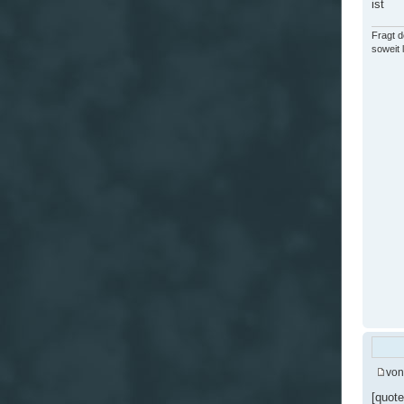
ist
Fragt d
soweit 
vo
[quot