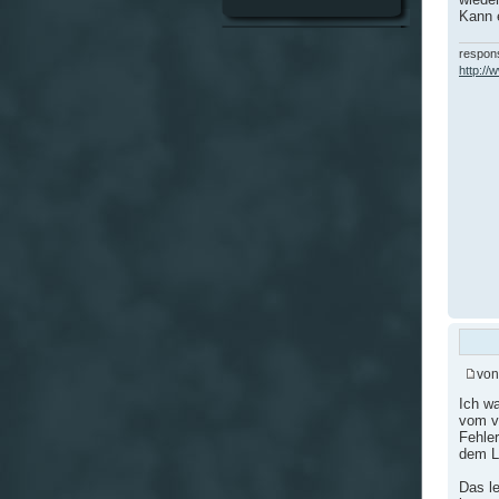
Kann e
respons
http:/
vo
Ich wa
vom vi
Fehler
dem L
Das le