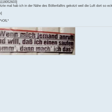
1118052603]
tzte mal hab ich in der Nähe des Böllenfalltrs gekotzt weil die Luft dort so ec
e]
 *rOfL*