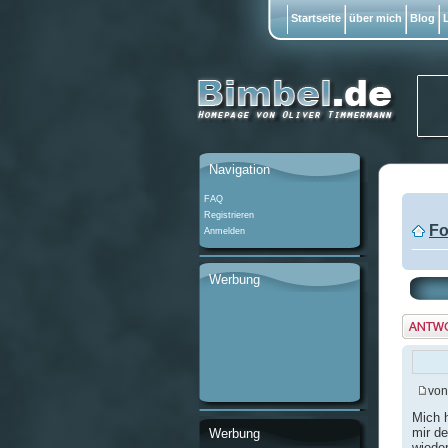
Startseite
über mich
Blog
L
Navigation
FAQ
Registrieren
Fo
Anmelden
Werbung
Antwo
erstel
vo
Mich 
mir d
Werbung
wieder