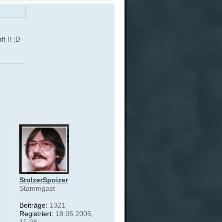
t !! ;D
StolzerSpoizer
Stammgast
Beiträge:
1321
Registriert:
18.05.2005,
15:28