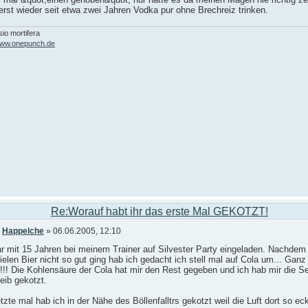
rst wieder seit etwa zwei Jahren Vodka pur ohne Brechreiz trinken.
io mortifera
/www.onepunch.de
Re:Worauf habt ihr das erste Mal GEKOTZT!
n
Happelche
» 06.06.2005, 12:10
r mit 15 Jahren bei meinem Trainer auf Silvester Party eingeladen. Nachdem
elen Bier nicht so gut ging hab ich gedacht ich stell mal auf Cola um... Ganz
!!! Die Kohlensäure der Cola hat mir den Rest gegeben und ich hab mir die S
eib gekotzt.
tzte mal hab ich in der Nähe des Böllenfalltrs gekotzt weil die Luft dort so ec