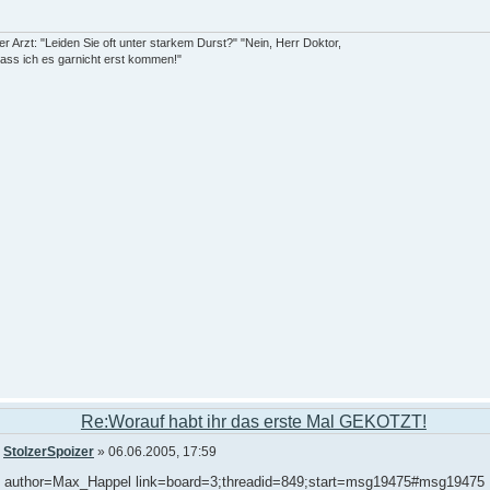
er Arzt: "Leiden Sie oft unter starkem Durst?" "Nein, Herr Doktor,
lass ich es garnicht erst kommen!"
Re:Worauf habt ihr das erste Mal GEKOTZT!
n
StolzerSpoizer
» 06.06.2005, 17:59
e author=Max_Happel link=board=3;threadid=849;start=msg19475#msg19475