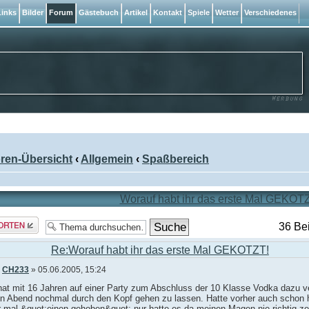
inks
Bilder
Forum
Gästebuch
Artikel
Kontakt
Spiele
Wetter
Verschiedenes
ren-Übersicht
‹
Allgemein
‹
Spaßbereich
Worauf habt ihr das erste Mal GEKOT
rt
36 Be
len
Re:Worauf habt ihr das erste Mal GEKOTZT!
n
CH233
» 05.06.2005, 15:24
hat mit 16 Jahren auf einer Party zum Abschluss der 10 Klasse Vodka dazu v
en Abend nochmal durch den Kopf gehen zu lassen. Hatte vorher auch schon 
 mal &quot;einen gehoben&quot; nur hatte es da meinen Magen nie richtig zer