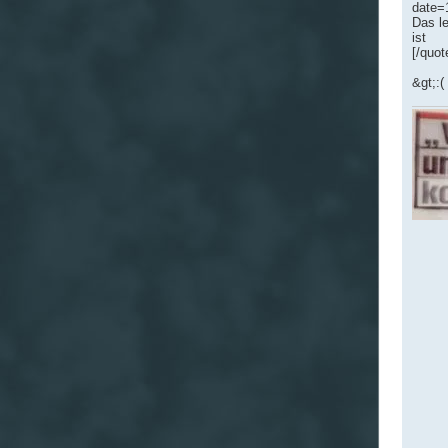
date=
Das le
ist
[/quot
&gt;:(