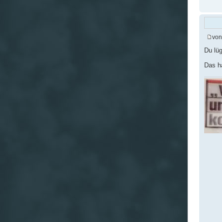
vo
Du lü
Das ha