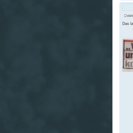
vo
Das la