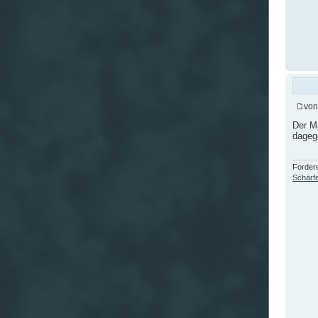
vo
Der Ma
dagege
Fordere
Schärfe