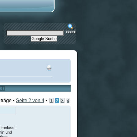
Google-Suche
ZT!
iträge •
Seite
2
von
4
•
1
2
3
4
eranlasst
hin und
legt.