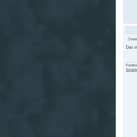
vo
Das st
Fordere
Schärfe