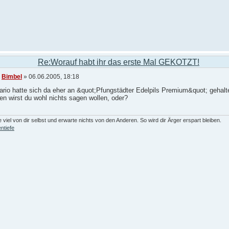
Re:Worauf habt ihr das erste Mal GEKOTZT!
n
Bimbel
» 06.06.2005, 18:18
rio hatte sich da eher an &quot;Pfungstädter Edelpils Premium&quot; gehalt
n wirst du wohl nichts sagen wollen, oder?
 viel von dir selbst und erwarte nichts von den Anderen. So wird dir Ärger erspart bleiben.
ntiefe