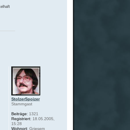
kelhaft
StolzerSpoizer
Stammgast
Beiträge:
1321
Registriert:
18.05.2005,
15:28
Wohnort:
Griesem