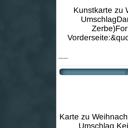
Kunstkarte zu
UmschlagDars
Zerbe)For
Vorderseite:&qu
Weihnachtskarte - Aquarell & Tannen
W
Karte zu Weihnach
Umschlag Kei