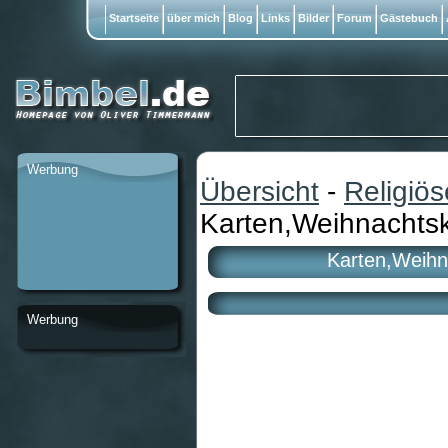
Startseite
über mich
Blog
Links
Bilder
Forum
Gästebuch
Werbung
Übersicht
-
Religiö
Karten,Weihnachtsk
Karten,Weihn
Werbung