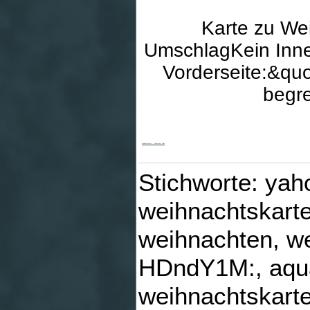
Karte zu We
UmschlagKein Inne
Vorderseite:&qu
begre
Weihnachtskarte - Zeichen der Liebe
Stichworte: yah
weihnachtskarte
weihnachten, we
HDndY1M:, aquar
weihnachtskarte