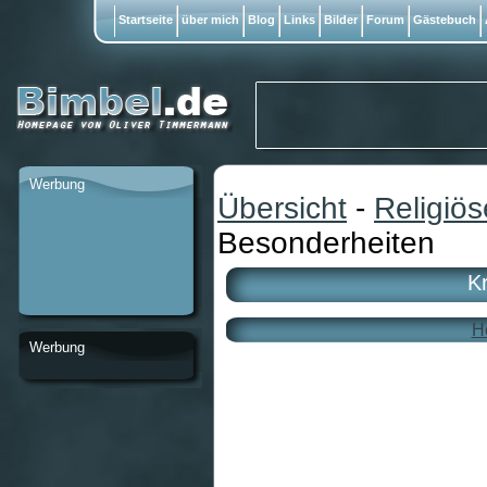
Startseite
über mich
Blog
Links
Bilder
Forum
Gästebuch
Werbung
Übersicht
-
Religiö
Besonderheiten
K
H
Werbung