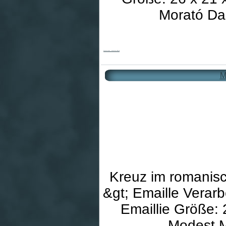
Morató Da
Morató-Kreuz - Kreuz der Viktoria
M
Kreuz im romanisch
&gt; Emaille Verar
Emaillie Größe: 
Modest M