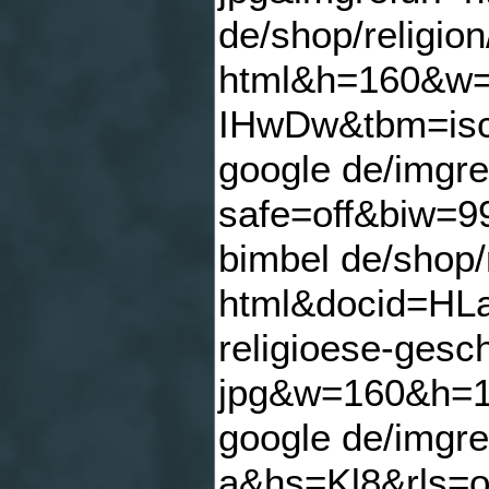
de/shop/religion
html&h=160&w
IHwDw&tbm=isch
google de/imgr
safe=off&biw=9
bimbel de/shop/
html&docid=HL
religioese-gesc
jpg&w=160&h=1
google de/imgre
a&hs=Kl8&rls=o