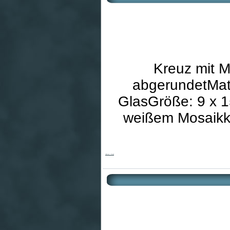
Kreuz mit M
abgerundetMate
GlasGröße: 9 x 15
weißem Mosaikkr
Holzkreuz - Mosaik