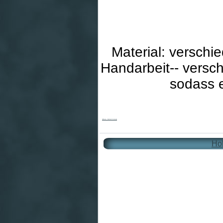
Material: verschi
Handarbeit-- versc
sodass ein
Holzkreuz - Rechteck & Intarsien
Hol