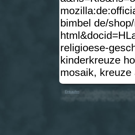
mozilla:de:off
bimbel de/shop/
html&docid=HL
religioese-gesc
kinderkreuze ho
mosaik, kreuze 
Einkaufen