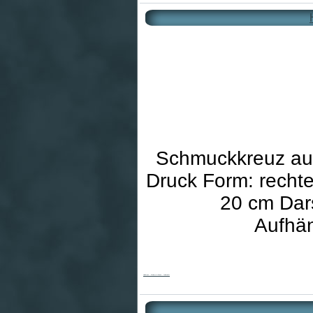
Schmuckkreuz aus 
Druck Form: rechte
20 cm Dar
Aufhän
Holzkreuz - Modern & Sonne - fehlerhaft