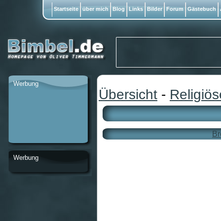
Startseite
über mich
Blog
Links
Bilder
Forum
Gästebuch
Werbung
Übersicht
-
Religiö
Br
Werbung