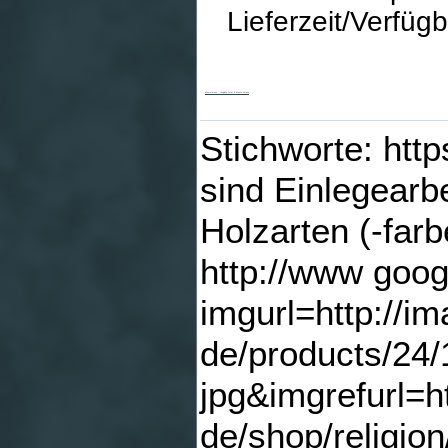
Lieferzeit/Verfüg
Mamorkreuz - Längliche Form & Bronze-Korpus
Stichworte: htt
sind Einlegearb
Holzarten (-far
http://www goog
imgurl=http://i
de/products/24
jpg&imgrefurl=h
de/shop/religion