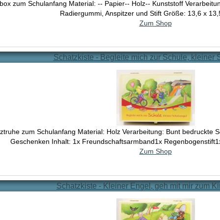
ox zum Schulanfang Material: -- Papier-- Holz-- Kunststoff Verarbeit
Radiergummi, Anspitzer und Stift Größe: 13,6 x 13,
Zum Shop
Schatzkiste - Begleite mich zur Schule, kleiner
ztruhe zum Schulanfang Material: Holz Verarbeitung: Bunt bedruckte S
Geschenken Inhalt: 1x Freundschaftsarmband1x Regenbogenstift1x
Zum Shop
Schatzkiste - Kleiner Engel, geh mit mir zum K