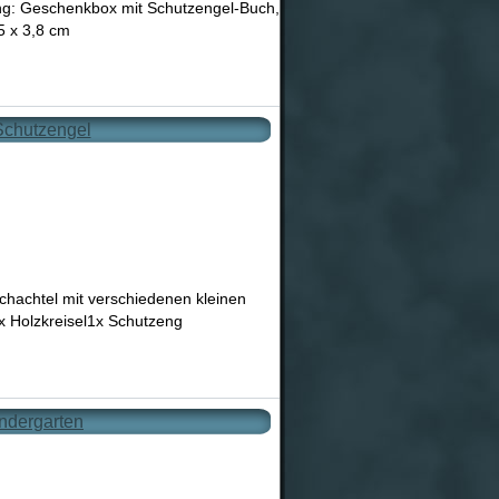
ung: Geschenkbox mit Schutzengel-Buch,
5 x 3,8 cm
 Schutzengel
chachtel mit verschiedenen kleinen
 Holzkreisel1x Schutzeng
indergarten