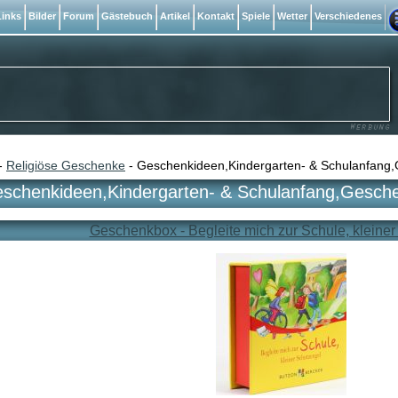
inks
Bilder
Forum
Gästebuch
Artikel
Kontakt
Spiele
Wetter
Verschiedenes
-
Religiöse Geschenke
- Geschenkideen,Kindergarten- & Schulanfang,
schenkideen,Kindergarten- & Schulanfang,Gesche
Geschenkbox - Begleite mich zur Schule, kleine