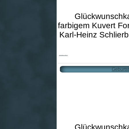
Glückwunschka
farbigem Kuvert For
Karl-Heinz Schlier
Geburtstagskarte - Deine Güte
Geburtst
Glückwunschka