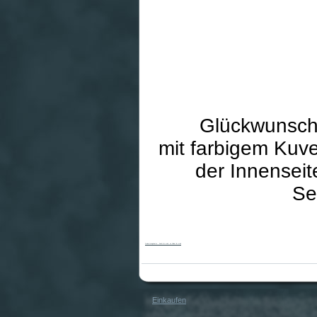
Glückwunsch
mit farbigem Kuve
der Innenseit
Se
Geburtstagskarte - Sucht ihr mich, so findet ihr mich
Einkaufen