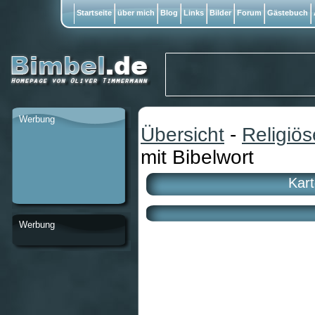
Startseite
über mich
Blog
Links
Bilder
Forum
Gästebuch
Werbung
Übersicht
-
Religiö
mit Bibelwort
Kart
Werbung