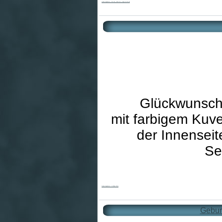
Geburtstagskarte - Der Herr, dein Gott, möge mit dir sein
Glückwunsch
mit farbigem Kuve
der Innenseit
Se
Geburtstagskarte - In Deiner Mitte
Geburt