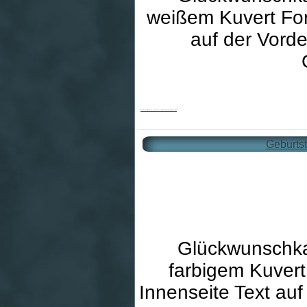
weißem Kuvert For
auf der Vord
Geburtstagskarte - Der Herr segne dich und behüte dich
Geburtst
Glückwunschka
farbigem Kuvert
Innenseite Text au