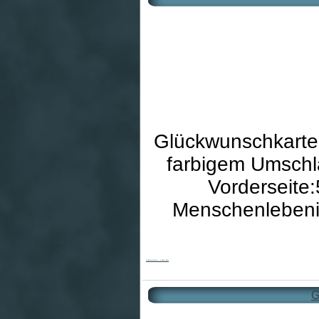
Glückwunschkarte 
farbigem Umschla
Vorderseite
Menschenlebeni
Goldhochzeitskarte - Goldene Blüte
G