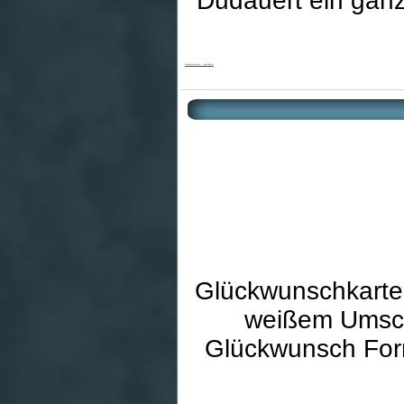
Dudauert ein gan
Goldhochzeitskarte - Gelbe Blätter
Glückwunschkarte 
weißem Umschl
Glückwunsch Form