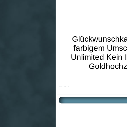
Glückwunschkar
farbigem Umsch
Unlimited Kein 
Goldhochz
Goldhochzeitskarte - Kunstwerk der Liebe