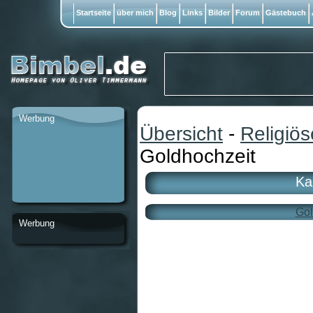
Startseite
über mich
Blog
Links
Bilder
Forum
Gästebuch
Werbung
Übersicht
-
Religiö
Goldhochzeit
Ka
Gol
Werbung