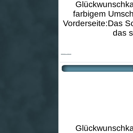
Glückwunschkar
farbigem Umschl
Vorderseite:Das S
das s
Goldhochzeitskarte - Seit vielen Jahren
Glückwunschkar