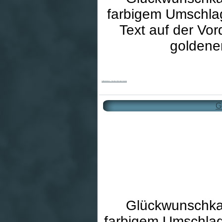
farbigem Umschlag
Text auf der Vo
goldene
Goldhochzeitskarte - Das wahre Glück zweier Menschen
G
Glückwunschkar
farbigem Umschlag