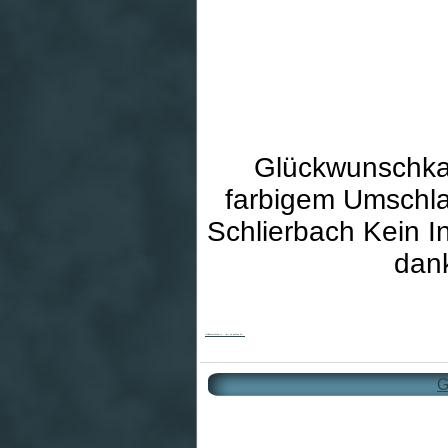
Glückwunschkar
farbigem Umschla
Schlierbach Kein In
dank
Goldhochzeitskarte - Herr wir danken dir...
G