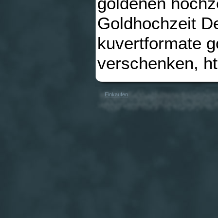
goldenen hochze
Goldhochzeit De
kuvertformate g
verschenken, h
Einkaufen