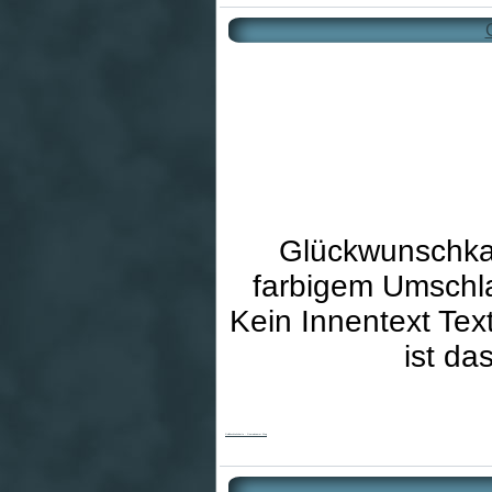
Glückwunschkar
farbigem Umschla
Kein Innentext Tex
ist d
Goldhochzeitskarte - Gemeinsamer Weg