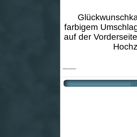
Glückwunschkar
farbigem Umschlag
auf der Vordersei
Hochz
Goldhochzeitskarte - Am Größten ist die Liebe
Go