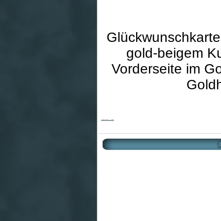
Glückwunschkarte 
gold-beigem Ku
Vorderseite im G
Goldh
Goldhochzeitskarte - Schlicht
G