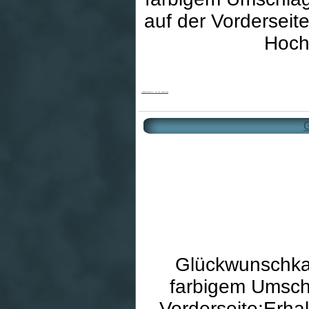
auf der Vordersei
Hoch
Goldhochzeitskarte - Der Herr segne Euch
G
Glückwunschkar
farbigem Umschl
Vorderseite:Erha