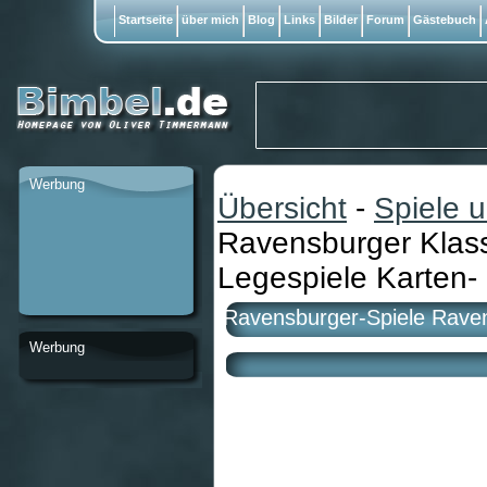
Startseite
über mich
Blog
Links
Bilder
Forum
Gästebuch
Werbung
Übersicht
-
Spiele 
Ravensburger Klas
Legespiele Karten- u
Ravensburger-Spiele Rave
Werbung