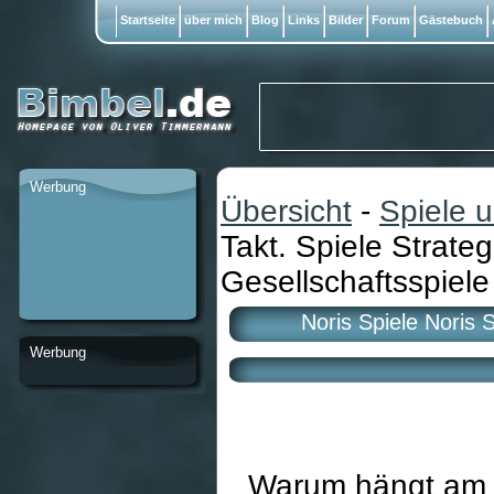
Startseite
über mich
Blog
Links
Bilder
Forum
Gästebuch
Werbung
Übersicht
-
Spiele 
Takt. Spiele Strateg
Gesellschaftsspiele
Noris Spiele Noris S
Werbung
Warum hängt am 