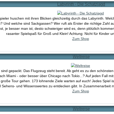
Labyrinth - Die Schatzjagd
Spieler huschen mit ihren Blicken gleichzeitig durch das Labyrinth. W
 Und welche sind Sackgassen? Wer ruft als Erster die richtige Zahl aus?
t, je besser man ist, desto schwieriger wird es, denn plötzlich komme
rasanter Spielspaß für Groß und Klein! Achtung: Nicht für Kinder 
Zum Shop
Weltreise
r sind gepackt. Das Flugzeug steht bereit. Ab geht es zu den schönsten
ach Miami - oder besser über Chicago nach Tokio...? Auf jeden Fall mi
 große Tour gehen. 173 lohnende Ziele warten auf euch! Jedes Spiel is
el Sehens- und Wissenswertes zu entdecken gibt. In Zusammenarbeit m
Zum Shop
Weltreise