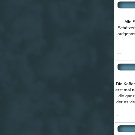
Alle 
Schätzen?
aufgepass
Labyrinth - Die Schatzjagd
Die Koffe
erst mal n
die ganz
der es vi
Weltreise