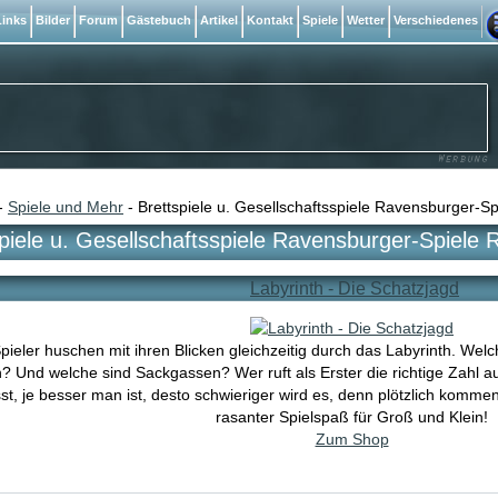
inks
Bilder
Forum
Gästebuch
Artikel
Kontakt
Spiele
Wetter
Verschiedenes
-
Spiele und Mehr
- Brettspiele u. Gesellschaftsspiele Ravensburger-S
piele u. Gesellschaftsspiele Ravensburger-Spiele 
Labyrinth - Die Schatzjagd
Spieler huschen mit ihren Blicken gleichzeitig durch das Labyrinth. W
 Und welche sind Sackgassen? Wer ruft als Erster die richtige Zahl aus?
t, je besser man ist, desto schwieriger wird es, denn plötzlich komme
rasanter Spielspaß für Groß und Klein!
Zum Shop