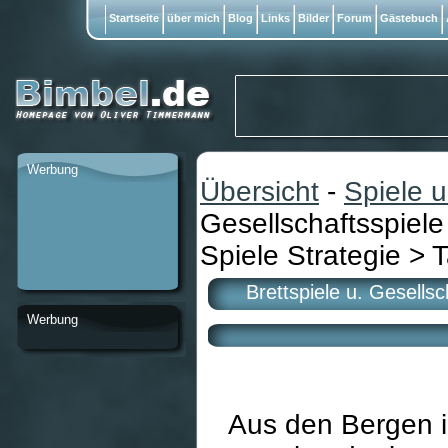
Startseite
über mich
Blog
Links
Bilder
Forum
Gästebuch
Werbung
Übersicht
-
Spiele 
Gesellschaftsspiele
Spiele Strategie > T
Brettspiele u. Gesells
Werbung
Aus den Bergen 