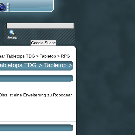
Google-Suche
gear Tabletops TDG > Tabletop > RPG
Tabletops TDG > Tabletop >
Dies ist eine Erweiterung zu Robogear
!