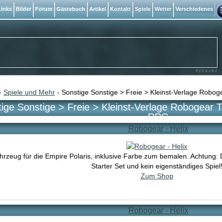
inks
Bilder
Forum
Gästebuch
Artikel
Kontakt
Spiele
Wetter
Verschiedenes
-
Spiele und Mehr
- Sonstige Sonstige > Freie > Kleinst-Verlage Robo
ige Sonstige > Freie > Kleinst-Verlage Robogear 
RPG
Robogear - Helix
rzeug für die Empire Polaris, inklusive Farbe zum bemalen. Achtung: 
Starter Set und kein eigenständiges Spiel
Zum Shop
Robogear - Helix