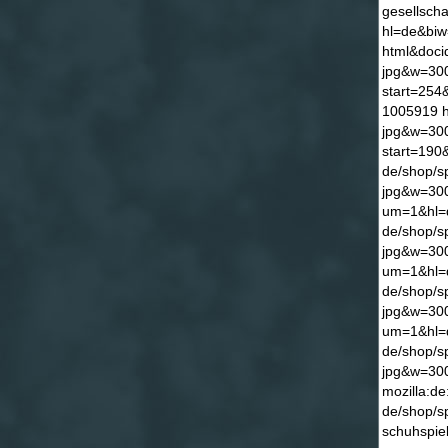
gesellscha
hl=de&biw
html&doci
jpg&w=300
start=254
1005919 h
jpg&w=300
start=190
de/shop/s
jpg&w=300
um=1&hl=d
de/shop/s
jpg&w=300
um=1&hl=d
de/shop/s
jpg&w=300
um=1&hl=d
de/shop/s
jpg&w=300
mozilla:d
de/shop/s
schuhspiel