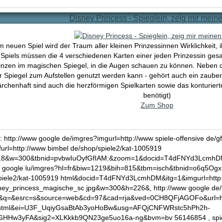
Disney Princess - Spieglein, zeig mir mein
m neuen Spiel wird der Traum aller kleinen Prinzessinnen Wirklichkeit
 Spiels müssen die 4 verschiedenen Karten einer jeden Prinzessin ge
nzen im magischen Spiegel, in die Augen schauen zu können. Neben de
 Spiegel zum Aufstellen genutzt werden kann - gehört auch ein zaube
ärchenhaft sind auch die herzförmigen Spielkarten sowie das konturierte
benötigt)
Zum Shop
: http://www google de/imgres?imgurl=http://www spiele-offensive de/gf
furl=http://www bimbel de/shop/spiele2/kat-1005919
18&w=300&tbnid=pvbwIuOyfGfIAM:&zoom=1&docid=T4dFNYd3LcmhDM
w google lu/imgres?hl=fr&biw=1219&bih=815&tbm=isch&tbnid=o6q5Ogx
piele2/kat-1005919 html&docid=T4dFNYd3LcmhDM&itg=1&imgurl=http:/
sney_princess_magische_sc jpg&w=300&h=226&, http://www google de/
j&q=&esrc=s&source=web&cd=97&cad=rja&ved=0CH8QFjAGOFo&url=http
html&ei=U3F_UqiyGsaBtAb3yoHoBw&usg=AFQjCNFWRstc5hPh2h-
Hw3yFA&sig2=XLKkkb9QN23ge5uo16a-ng&bvm=bv 56146854 , spiel di