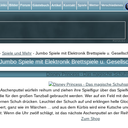
inks
Bilder
Forum
Gästebuch
Artikel
Kontakt
Spiele
Wetter
Verschiedenes
-
Spiele und Mehr
- Jumbo Spiele mit Elektronik Brettspiele u. Gesellsc
Jumbo Spiele mit Elektronik Brettspiele u. Gesellsc
Disney Princess - Das magische Schuhs
r Aschenputtel würfeln reihum und ziehen ihre Spielfigur über das Spi
ie für den großen Tanzball gebraucht werden. Wer auf ein Feld mit de
ernen Schuh drücken. Leuchtet der Schuch auf und erklingen helle Gloc
ert, ganz wie im Märchen ... und aus dem Kürbis wird eine Kutsche und
: Wenn die Uhr zwölf schlägt, ist das nächste Aschenputtel an der Rei
Zum Shop