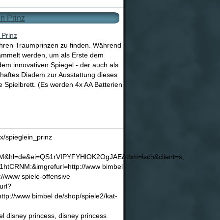
en Prinz
, ihren Traumprinzen zu finden. Während
sammelt werden, um als Erste dem
m innovativen Spiegel - der auch als
rhaftes Diadem zur Ausstattung dieses
 Spielbrett. (Es werden 4x AA Batterien
x/spieglein_prinz
&hl=de&ei=QS1rVIPYFYHlOK2OgJAE&tbm=isch&client=s,
1htCRNM:&imgrefurl=http://www bimbel
/www spiele-offensive
url?
://www bimbel de/shop/spiele2/kat-
sney princess, disney princess