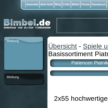
Startseite
über mich
Blog
Links
Bilder
Forum
Gästebuch
Werbung
Übersicht
-
Spiele 
Basissortiment Piatn
Patiencen Piatnik
Werbung
2x55 hochwertige