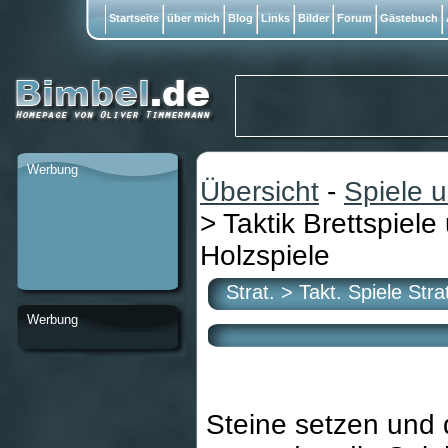
Startseite
über mich
Blog
Links
Bilder
Forum
Gästebuch
Werbung
Übersicht
-
Spiele 
> Taktik Brettspiele
Holzspiele
Strat. > Takt. Spiele Stra
Werbung
Steine setzen und