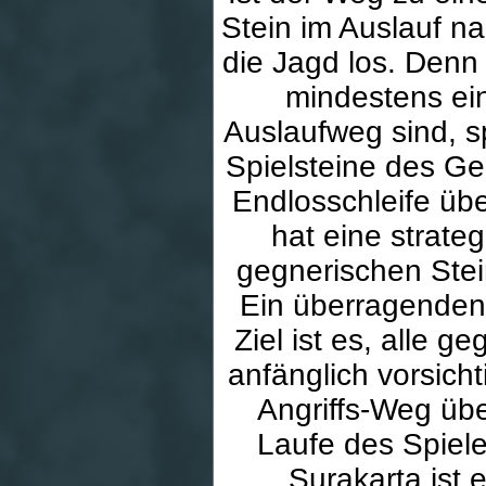
Stein im Auslauf n
die Jagd los. Denn
mindestens ei
Auslaufweg sind, s
Spielsteine des Ge
Endlosschleife übe
hat eine strateg
gegnerischen Stein
Ein überragenden 
Ziel ist es, alle 
anfänglich vorsich
Angriffs-Weg übe
Laufe des Spie
Surakarta ist 